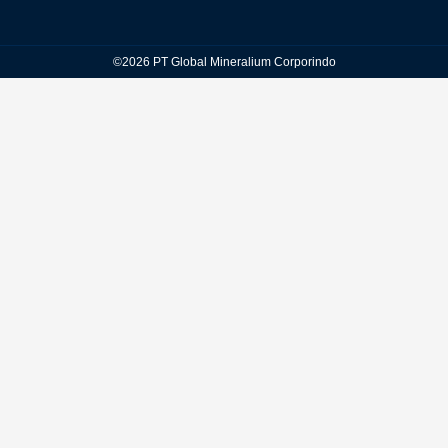
©2026 PT Global Mineralium Corporindo