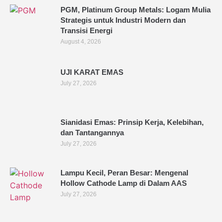
PGM, Platinum Group Metals: Logam Mulia
Strategis untuk Industri Modern dan
Transisi Energi
August 4, 2026
UJI KARAT EMAS
July 27, 2026
Sianidasi Emas: Prinsip Kerja, Kelebihan,
dan Tantangannya
July 27, 2026
Lampu Kecil, Peran Besar: Mengenal
Hollow Cathode Lamp di Dalam AAS
July 27, 2026