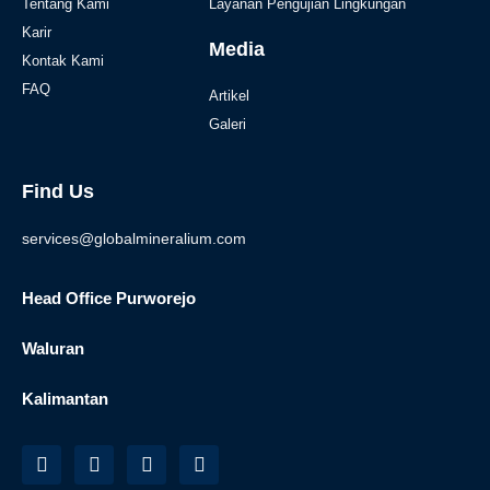
Tentang Kami
Layanan Pengujian Lingkungan
Karir
Media
Kontak Kami
FAQ
Artikel
Galeri
Find Us
services@globalmineralium.com
Head Office Purworejo
Waluran
Kalimantan