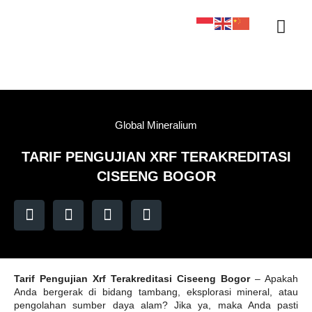
Sertifikasi KAN
Tentang Kami
Kontak Kami
Sample Tracker
Global Mineralium
TARIF PENGUJIAN XRF TERAKREDITASI
CISEENG BOGOR
Tarif Pengujian Xrf Terakreditasi Ciseeng Bogor
– Apakah
Anda bergerak di bidang tambang, eksplorasi mineral, atau
pengolahan sumber daya alam? Jika ya, maka Anda pasti