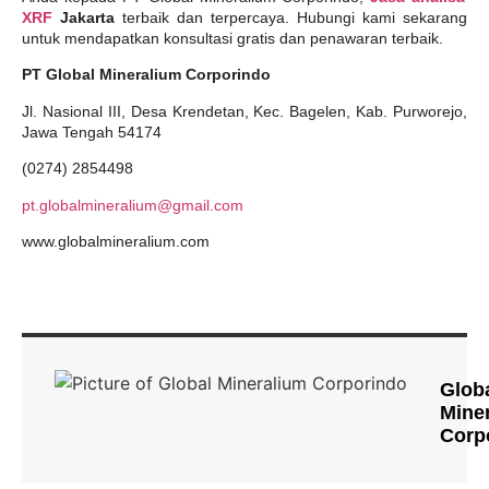
XRF
Jakarta
terbaik dan terpercaya. Hubungi kami sekarang
untuk mendapatkan konsultasi gratis dan penawaran terbaik.
PT Global Mineralium Corporindo
Jl. Nasional III, Desa Krendetan, Kec. Bagelen, Kab. Purworejo,
Jawa Tengah 54174
(0274) 2854498
pt.globalmineralium@gmail.com
www.globalmineralium.com
Glob
Mine
Corp