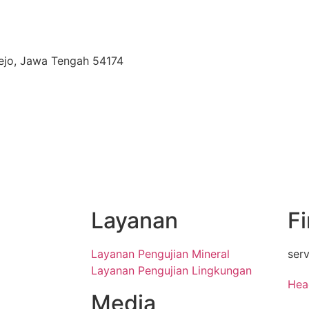
orejo, Jawa Tengah 54174
Layanan
F
Layanan Pengujian Mineral
ser
Layanan Pengujian Lingkungan
Hea
Media