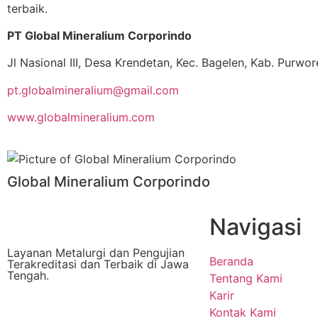
terbaik.
PT Global Mineralium Corporindo
Jl Nasional III, Desa Krendetan, Kec. Bagelen, Kab. Purw
pt.globalmineralium@gmail.com
www.globalmineralium.com
Global Mineralium Corporindo
Navigasi
Layanan Metalurgi dan Pengujian
Beranda
Terakreditasi dan Terbaik di Jawa
Tengah.
Tentang Kami
Karir
Kontak Kami