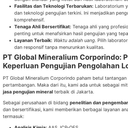
Fasilitas dan Teknologi Terbarukan:
Laboratorium ya
dan teknologi pengujian terkini. Ini menjadikan penguj
komprehensif.
Tenaga Ahli Bersertifikat:
Tenaga ahli yang profesi
penting untuk menafsirkan hasil pengujian yang tep
Layanan Terbaik:
Waktu adalah uang
. Pilih labora
dan responsif tanpa menurunkan kualitas.
PT Global Mineralium Corporindo: P
Keperluan Pengujian Pengolahan 
PT Global Mineralium Corporindo paham betul tantangan 
pertambangan. Maka dari itu, kami ada untuk sebagai m
jasa pengujian mineral
terbaik di Jakarta.
Sebagai perusahaan di bidang
penelitian dan pengemban
dan bersertifikasi, kami memberikan berbagai layanan ana
termasuk:
Analisis Kimia:
AAS, ICP-OES