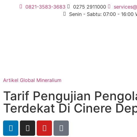
0821-3583-3683
0275 2911000
services@
Senin - Sabtu: 07:00 - 16:00
Artikel Global Mineralium
Tarif Pengujian Pengo
Terdekat Di Cinere De