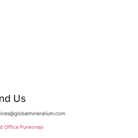
ind Us
vices@globalmineralium.com
d Office Purworejo