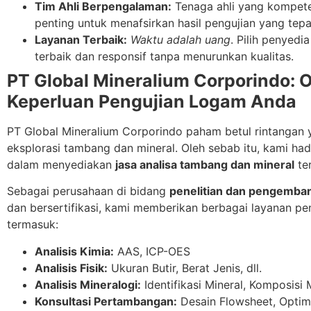
Tim Ahli Berpengalaman:
Tenaga ahli yang kompet
penting untuk menafsirkan hasil pengujian yang tep
Layanan Terbaik:
Waktu adalah uang
. Pilih penyed
terbaik dan responsif tanpa menurunkan kualitas.
PT Global Mineralium Corporindo: O
Keperluan Pengujian Logam Anda
PT Global Mineralium Corporindo paham betul rintangan 
eksplorasi tambang dan mineral. Oleh sebab itu, kami had
dalam menyediakan
jasa analisa tambang dan mineral
ter
Sebagai perusahaan di bidang
penelitian dan pengemban
dan bersertifikasi, kami memberikan berbagai layanan pe
termasuk:
Analisis Kimia:
AAS, ICP-OES
Analisis Fisik:
Ukuran Butir, Berat Jenis, dll.
Analisis Mineralogi:
Identifikasi Mineral, Komposisi Mi
Konsultasi Pertambangan:
Desain Flowsheet, Optimas