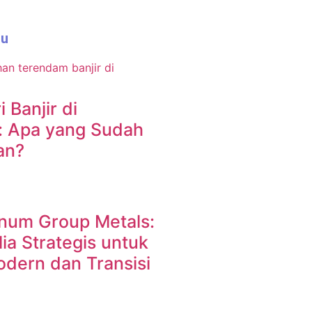
ru
i Banjir di
: Apa yang Sudah
an?
inum Group Metals:
a Strategis untuk
odern dan Transisi