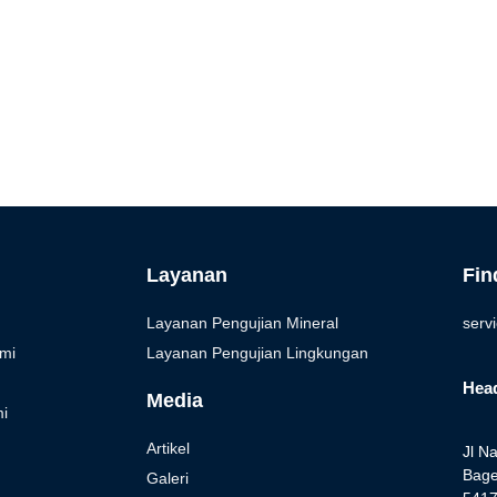
i
Layanan
Fin
Layanan Pengujian Mineral
serv
mi
Layanan Pengujian Lingkungan
Head
Media
i
Artikel
Jl N
Bage
Galeri