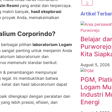
izin Resmi
yang andal dan terpercaya.
ng makin banyak,
hasil eksplorasi
Artikel Terba
an proyek Anda, memaksimalkan
ralium Corporindo?
Belajar dar
, berbagai pilihan
laboratorium Logam
Purworejo
h sangat penting untuk menjamin Anda
Kita Siapk
ratorium laboratorium dan
rus memenuhi standar berikut:
August 5, 2026
tian & penambangan mempunyai
ng legal. Ini membuktikan bahwa
PGM, Plat
 ketat dan hasil laboratorium dapat
Logam Muli
Industri M
aik dilengkapi dengan peralatan dan
Energi
yang lebih presisi, efisien, dan