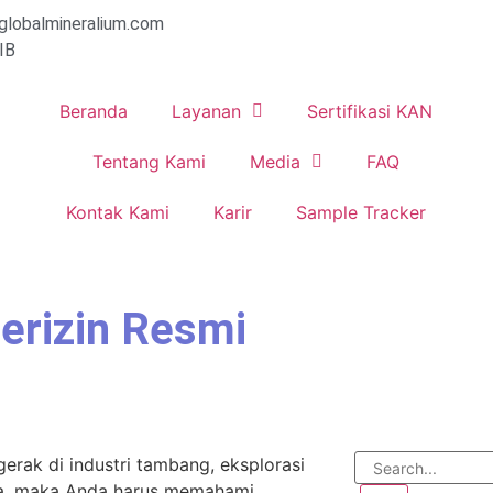
globalmineralium.com
IB
Beranda
Layanan
Sertifikasi KAN
Tentang Kami
Media
FAQ
Kontak Kami
Karir
Sample Tracker
erizin Resmi
erak di industri tambang, eksplorasi
iya, maka Anda harus memahami