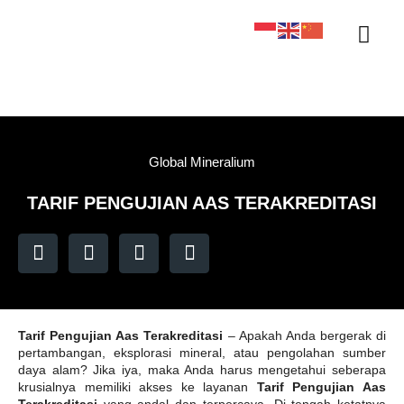
Sertifikasi KAN
Tentang Kami
Kontak Kami
Sample Tracker
Global Mineralium
TARIF PENGUJIAN AAS TERAKREDITASI
Tarif Pengujian Aas Terakreditasi
– Apakah Anda bergerak di
pertambangan, eksplorasi mineral, atau pengolahan sumber
daya alam? Jika iya, maka Anda harus mengetahui seberapa
krusialnya memiliki akses ke layanan
Tarif Pengujian Aas
Terakreditasi
yang andal dan terpercaya. Di tengah ketatnya