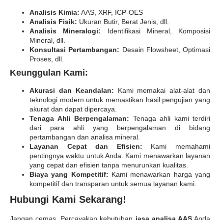
Analisis Kimia:
AAS, XRF, ICP-OES
Analisis Fisik:
Ukuran Butir, Berat Jenis, dll.
Analisis Mineralogi:
Identifikasi Mineral, Komposisi
Mineral, dll.
Konsultasi Pertambangan:
Desain Flowsheet, Optimasi
Proses, dll.
Keunggulan Kami:
Akurasi dan Keandalan:
Kami memakai alat-alat dan
teknologi modern untuk memastikan hasil pengujian yang
akurat dan dapat dipercaya.
Tenaga Ahli Berpengalaman:
Tenaga ahli kami terdiri
dari para ahli yang berpengalaman di bidang
pertambangan dan analisa mineral.
Layanan Cepat dan Efisien:
Kami memahami
pentingnya waktu untuk Anda. Kami menawarkan layanan
yang cepat dan efisien tanpa menurunkan kualitas.
Biaya yang Kompetitif:
Kami menawarkan harga yang
kompetitif dan transparan untuk semua layanan kami.
Hubungi Kami Sekarang!
Jangan cemas. Percayakan kebutuhan
jasa analisa AAS
Anda