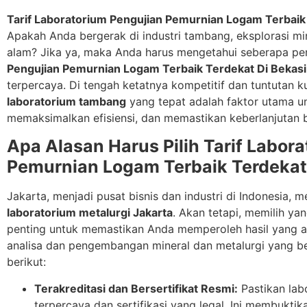
Tarif Laboratorium Pengujian Pemurnian Logam Terbaik 
Apakah Anda bergerak di industri tambang, eksplorasi m
alam? Jika ya, maka Anda harus mengetahui seberapa pe
Pengujian Pemurnian Logam Terbaik Terdekat Di Bekasi
terpercaya. Di tengah ketatnya kompetitif dan tuntutan k
laboratorium tambang
yang tepat adalah faktor utama u
memaksimalkan efisiensi, dan memastikan keberlanjutan b
Apa Alasan Harus Pilih Tarif Labor
Pemurnian Logam Terbaik Terdekat 
Jakarta, menjadi pusat bisnis dan industri di Indonesia, 
laboratorium metalurgi Jakarta
. Akan tetapi, memilih y
penting untuk memastikan Anda memperoleh hasil yang ak
analisa dan pengembangan mineral dan metalurgi yang ber
berikut:
Terakreditasi dan Bersertifikat Resmi:
Pastikan labo
terpercaya dan sertifikasi yang legal. Ini membukti