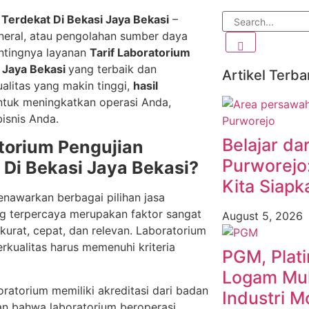
Terdekat Di Bekasi Jaya Bekasi
–
ineral, atau pengolahan sumber daya
ntingnya layanan
Tarif Laboratorium
 Jaya Bekasi
yang terbaik dan
Artikel Terba
ualitas yang makin tinggi,
hasil
ntuk meningkatkan operasi Anda,
isnis Anda.
Belajar dar
atorium Pengujian
Purworejo
Di Bekasi Jaya Bekasi?
Kita Siapk
menawarkan berbagai pilihan jasa
ang terpercaya merupakan faktor sangat
August 5, 2026
urat, cepat, dan relevan. Laboratorium
kualitas harus memenuhi kriteria
PGM, Plat
Logam Muli
ratorium memiliki akreditasi dari badan
Industri M
kan bahwa laboratorium beroperasi