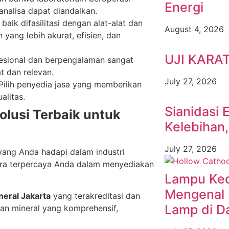
Energi
analisa dapat diandalkan.
aik difasilitasi dengan alat-alat dan
August 4, 2026
 yang lebih akurat, efisien, dan
UJI KARA
esional dan berpengalaman sangat
t dan relevan.
July 27, 2026
 Pilih penyedia jasa yang memberikan
alitas.
Sianidasi 
olusi Terbaik untuk
Kelebihan
July 27, 2026
yang Anda hadapi dalam industri
itra terpercaya Anda dalam menyediakan
Lampu Keci
Mengenal 
eral Jakarta
yang terakreditasi dan
Lamp di D
ian mineral yang komprehensif,