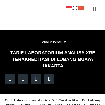
Sertifikasi KAN
Tentang Kami
Kontak Kami
Sample Tracker
Global Mineralium
TARIF LABORATORIUM ANALISA XRF
TERAKREDITASI DI LUBANG BUAYA
JAKARTA
Tarif Laboratorium Analisa Xrf Terakreditasi Di Lubang
Buaya Jakarta
– Apakah Anda bergerak di bidang