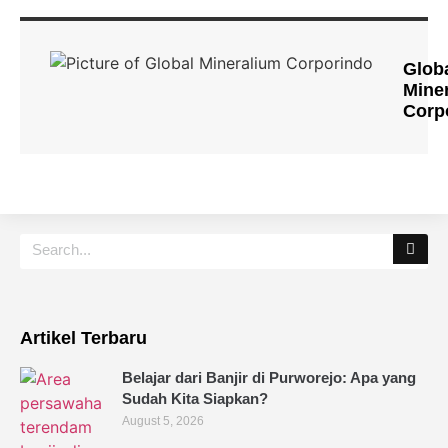
Glob
Mine
Corp
Artikel Terbaru
Belajar dari Banjir di Purworejo: Apa yang
Sudah Kita Siapkan?
August 5, 2026