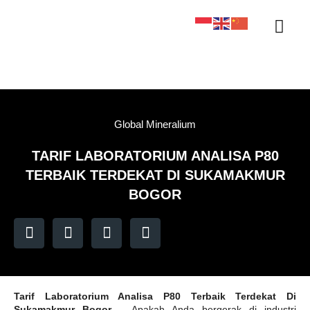
Sertifikasi KAN
Tentang Kami
Kontak Kami
Sample Tracker
Global Mineralium
TARIF LABORATORIUM ANALISA P80
TERBAIK TERDEKAT DI SUKAMAKMUR
BOGOR
Tarif Laboratorium Analisa P80 Terbaik Terdekat Di
Sukamakmur Bogor
– Apakah Anda bergerak di industri