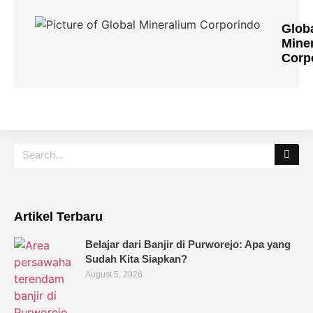
Glob
Mine
Corp
Artikel Terbaru
Belajar dari Banjir di Purworejo: Apa yang
Sudah Kita Siapkan?
August 5, 2026