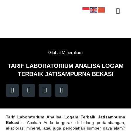
Sertifikasi KAN
Tentang Kami
Kontak Kami
Sample Tracker
Global Mineralium
TARIF LABORATORIUM ANALISA LOGAM
TERBAIK JATISAMPURNA BEKASI
Tarif Laboratorium Analisa Logam Terbaik Jatisampurna
Bekasi
– Apakah Anda bergerak di bidang pertambangan,
eksplorasi mineral, atau juga pengolahan sumber daya alam?