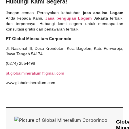
Hubungi Kami Segera!
Jangan cemas. Percayakan kebutuhan
jasa analisa Logam
Anda kepada Kami,
Jasa pengujian Logam
Jakarta
terbaik
dan terpercaya. Hubungi kami segera untuk mendapatkan
konsultasi gratis dan penawaran terbaik.
PT Global Mineralium Corporindo
Jl. Nasional III, Desa Krendetan, Kec. Bagelen, Kab. Purworejo,
Jawa Tengah 54174
(0274) 2854498
pt.globalmineralium@gmail.com
www.globalmineralium.com
Glob
Mine