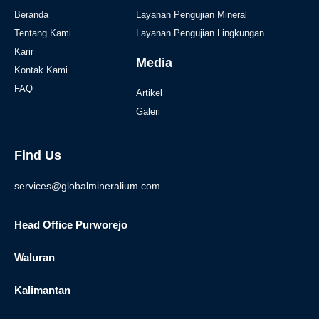
Beranda
Layanan Pengujian Mineral
Tentang Kami
Layanan Pengujian Lingkungan
Karir
Media
Kontak Kami
FAQ
Artikel
Galeri
Find Us
services@globalmineralium.com
Head Office Purworejo
Waluran
Kalimantan