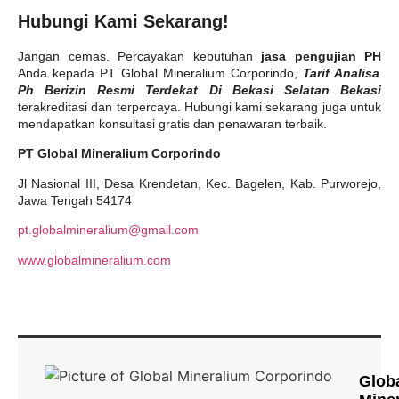
Hubungi Kami Sekarang!
Jangan cemas. Percayakan kebutuhan
jasa pengujian PH
Anda kepada PT Global Mineralium Corporindo,
Tarif Analisa
Ph Berizin Resmi Terdekat Di Bekasi Selatan Bekasi
terakreditasi dan terpercaya. Hubungi kami sekarang juga untuk
mendapatkan konsultasi gratis dan penawaran terbaik.
PT Global Mineralium Corporindo
Jl Nasional III, Desa Krendetan, Kec. Bagelen, Kab. Purworejo,
Jawa Tengah 54174
pt.globalmineralium@gmail.com
www.globalmineralium.com
Glob