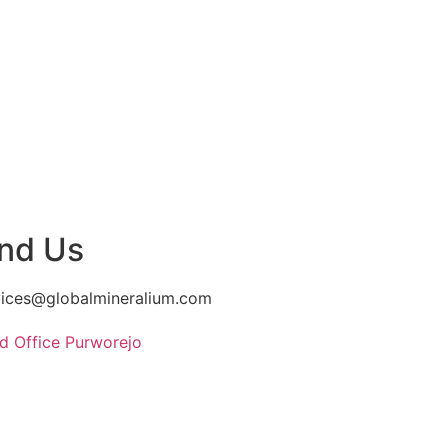
ind Us
vices@globalmineralium.com
d Office Purworejo
asional III, Desa Krendetan,
 Bagelen, Kab. Purworejo,
a Tengah 54174