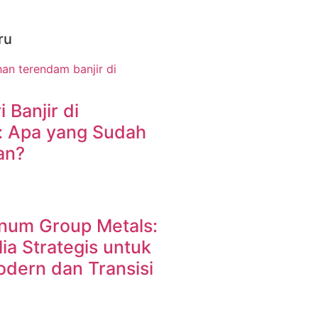
ru
i Banjir di
: Apa yang Sudah
an?
inum Group Metals:
a Strategis untuk
odern dan Transisi