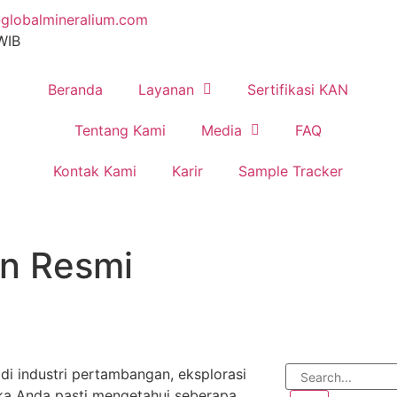
globalmineralium.com
 WIB
Beranda
Layanan
Sertifikasi KAN
Tentang Kami
Media
FAQ
Kontak Kami
Karir
Sample Tracker
in Resmi
i industri pertambangan, eksplorasi
ka Anda pasti mengetahui seberapa