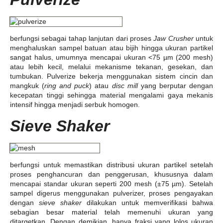
berfungsi sebagai tahap lanjutan dari proses
Jaw Crusher
untuk
menghaluskan sampel batuan atau bijih hingga ukuran partikel
sangat halus, umumnya mencapai ukuran <75 µm (200 mesh)
atau lebih kecil, melalui mekanisme tekanan, gesekan, dan
tumbukan. Pulverize bekerja menggunakan sistem cincin dan
mangkuk (
ring and puck
) atau
disc mill
yang berputar dengan
kecepatan tinggi sehingga material mengalami gaya mekanis
intensif hingga menjadi serbuk homogen.
Sieve Shaker
berfungsi untuk memastikan distribusi ukuran partikel setelah
proses penghancuran dan penggerusan, khususnya dalam
mencapai standar ukuran seperti 200 mesh (±75 µm). Setelah
sampel digerus menggunakan pulverizer, proses pengayakan
dengan
sieve shaker
dilakukan untuk memverifikasi bahwa
sebagian besar material telah memenuhi ukuran yang
ditargetkan. Dengan demikian, hanya fraksi yang lolos ukuran