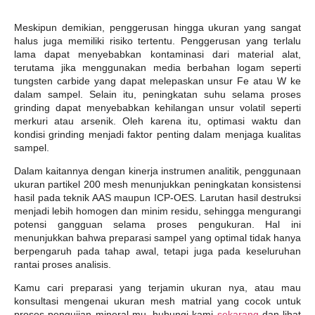
Meskipun demikian, penggerusan hingga ukuran yang sangat
halus juga memiliki risiko tertentu. Penggerusan yang terlalu
lama dapat menyebabkan kontaminasi dari material alat,
terutama jika menggunakan media berbahan logam seperti
tungsten carbide yang dapat melepaskan unsur Fe atau W ke
dalam sampel. Selain itu, peningkatan suhu selama proses
grinding dapat menyebabkan kehilangan unsur volatil seperti
merkuri atau arsenik. Oleh karena itu, optimasi waktu dan
kondisi grinding menjadi faktor penting dalam menjaga kualitas
sampel.
Dalam kaitannya dengan kinerja instrumen analitik, penggunaan
ukuran partikel 200 mesh menunjukkan peningkatan konsistensi
hasil pada teknik AAS maupun ICP-OES. Larutan hasil destruksi
menjadi lebih homogen dan minim residu, sehingga mengurangi
potensi gangguan selama proses pengukuran. Hal ini
menunjukkan bahwa preparasi sampel yang optimal tidak hanya
berpengaruh pada tahap awal, tetapi juga pada keseluruhan
rantai proses analisis.
Kamu cari preparasi yang terjamin ukuran nya, atau mau
konsultasi mengenai ukuran mesh matrial yang cocok untuk
proses pengujian mineral mu, hubungi kami
sekarang
dan lihat