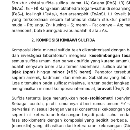
Struktur kristal sulfida-sulfida utama. (A) Galena (PbS). (B) Sf
(NiAs). (E – H) Rangkaian oktahedra logam–sulfur di sepanjan
(FeS
​), loellingit (FeAs
​), dan arsenopirit (FeAsS). (I) Kovel
2
2
yang terkoordinasi secara tetrahedral dalam struktur pentl
muda – Pb; ungu Zn; kuning – S; merah – Fe; oranye – As; mera
arsenopirit, bola kuning/abu-abu adalah S atau As.
2.
KOMPOSISI KIMIAWI SULFIDA
Komposisi kimia mineral sulfida telah dikarakterisasi dengan b
dan investigasi laboratorium mengenai
kesetimbangan fas
semua sulfida umum, dan banyak sulfida yang kurang umum). 
adalah senyawa biner atau terner sederhana, sulfida ala
jejak (ppm)
hingga
minor (<5% berat)
. Pengotor terseb
seperti arsenik, kadmium, dan merkuri. Substitusi yang lebi
juga ditemukan pada sulfida: misalnya, larutan padat lengkap 
menghasilkan mineral komposisi intermediat,
bravoit
[(Fe,Ni)S
Sulfida tertentu juga menunjukkan
non-stoikiometri
(penyimp
Sebagai contoh, pirotit umumnya diberi rumus umum Fe1−
bervariasi ini sesuai dengan variasi konsentrasi kekosongan 
seperti ini, keteraturan kekosongan terjadi pada suhu rend
fasa stoikiometris dengan komposisi yang sedikit berbeda.
(monoklin) yang dihasilkan dari keteraturan kekosongan (Gb