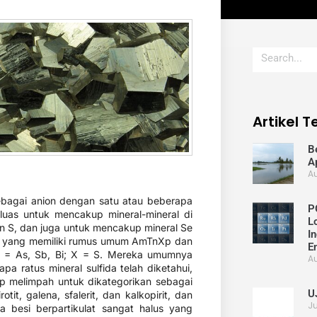
Artikel 
Be
A
Au
ebagai anion dengan satu atau beberapa
P
rluas untuk mencakup mineral-mineral di
L
 S, dan juga untuk mencakup mineral Se
I
a yang memiliki rumus umum Am​Tn​Xp​ dan
E
 = As, Sb, Bi; X = S. Mereka umumnya
Au
a ratus mineral sulfida telah diketahui,
p melimpah untuk dikategorikan sebagai
U
tit, galena, sfalerit, dan kalkopirit, dan
Ju
ida besi berpartikulat sangat halus yang