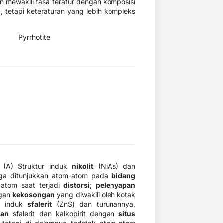
in mewakili fasa teratur dengan komposisi
), tetapi keteraturan yang lebih kompleks
tite
. (A) Struktur induk
nikolit
(NiAs) dan
Juga ditunjukkan atom-atom pada
bidang
atom saat terjadi
distorsi
;
pelenyapan
ngan
kekosongan
yang diwakili oleh kotak
ur induk
sfalerit
(ZnS) dan turunannya,
uan
sfalerit dan kalkopirit dengan
situs
 tetapi di dalamnya terletak atom-atom