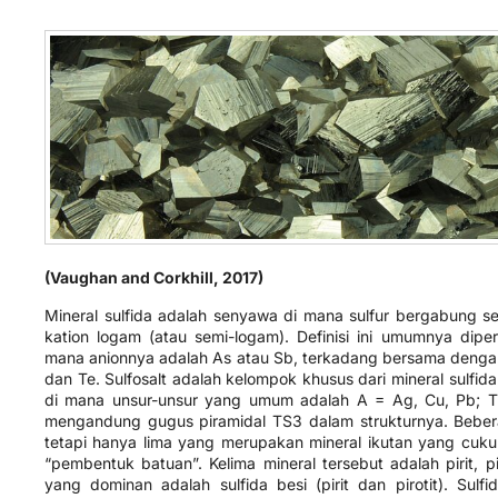
(Vaughan and Corkhill, 2017)
Mineral sulfida adalah senyawa di mana sulfur bergabung s
kation logam (atau semi-logam). Definisi ini umumnya dipe
mana anionnya adalah As atau Sb, terkadang bersama dengan
dan Te. Sulfosalt adalah kelompok khusus dari mineral sulfid
di mana unsur-unsur yang umum adalah A = Ag, Cu, Pb; T
mengandung gugus piramidal TS3​ dalam strukturnya. Beberap
tetapi hanya lima yang merupakan mineral ikutan yang cuku
“pembentuk batuan”. Kelima mineral tersebut adalah pirit, piro
yang dominan adalah sulfida besi (pirit dan pirotit). Sulf