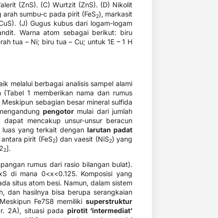
alerit (ZnS). (C) Wurtzit (ZnS). (D) Nikolit
g arah sumbu-c pada pirit (FeS
), markasit
2
it (CuS). (J) Gugus kubus dari logam-logam
andit. Warna atom sebagai berikut: biru
h tua – Ni; biru tua – Cu; untuk 1E – 1 H
aik melalui berbagai analisis sampel alami
a
(Tabel 1 memberikan nama dan rumus
Meskipun sebagian besar mineral sulfida
mi mengandung
pengotor
mulai dari jumlah
ut dapat mencakup unsur-unsur beracun
h luas yang terkait dengan
larutan padat
antara pirit (FeS
​) dan vaesit (NiS
​) yang
2
2
2
].
2
angan rumus dari rasio bilangan bulat).
x​S di mana 0<x<0.125. Komposisi yang
pada situs atom besi. Namun, dalam sistem
ah, dan hasilnya bisa berupa serangkaian
 Meskipun Fe7​S8​ memiliki
superstruktur
r. 2A), situasi pada
pirotit ‘intermediat’