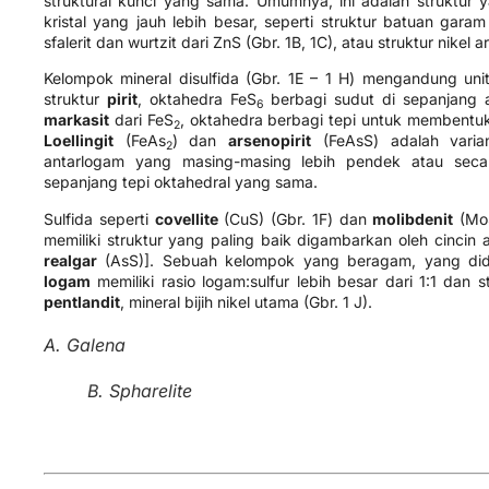
struktural kunci yang sama. Umumnya, ini adalah struktur 
kristal yang jauh lebih besar, seperti struktur batuan gara
sfalerit dan wurtzit dari ZnS (Gbr. 1B, 1C), atau struktur nikel a
Kelompok mineral disulfida (Gbr. 1E – 1 H) mengandung unit
struktur
pirit
, oktahedra FeS
berbagi sudut di sepanjang 
6
markasit
dari FeS
, oktahedra berbagi tepi untuk membentuk
2
Loellingit
(FeAs
) dan
arsenopirit
(FeAsS) adalah varian
2
antarlogam yang masing-masing lebih pendek atau seca
sepanjang tepi oktahedral yang sama.
Sulfida seperti
covellite
(CuS) (Gbr. 1F) dan
molibdenit
(Mo
memiliki struktur yang paling baik digambarkan oleh cincin 
realgar
(AsS)]. Sebuah kelompok yang beragam, yang did
logam
memiliki rasio logam:sulfur lebih besar dari 1:1 dan st
pentlandit
, mineral bijih nikel utama (Gbr. 1 J).
A. Galena
B. Spharelite