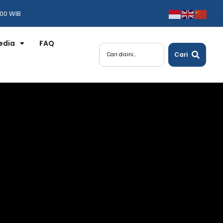
:00 WIB
edia
FAQ
Cari