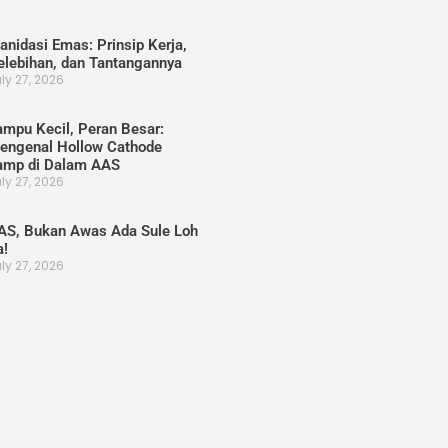
ianidasi Emas: Prinsip Kerja,
elebihan, dan Tantangannya
ly 27, 2026
ampu Kecil, Peran Besar:
engenal Hollow Cathode
amp di Dalam AAS
ly 27, 2026
AS, Bukan Awas Ada Sule Loh
a!
ly 27, 2026