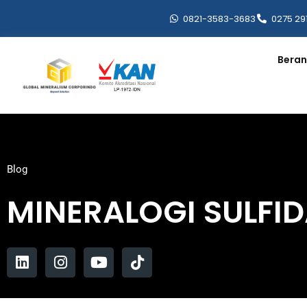
0821-3583-3683
0275 29
Bera
Blog
MINERALOGI SULFI