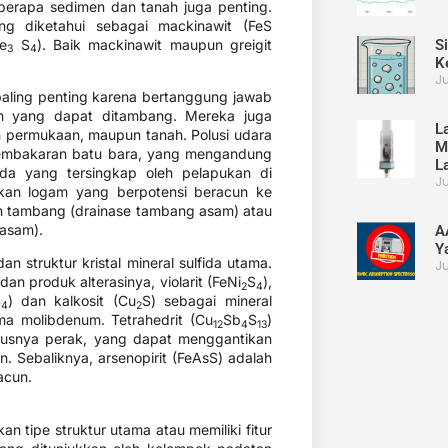
berapa sedimen dan tanah juga penting.
ang diketahui sebagai mackinawit (FeS
Fe
S
​). Baik mackinawit maupun greigit
S
3
4
K
Ju
 paling penting karena bertanggung jawab
n yang dapat ditambang. Mereka juga
L
an permukaan, maupun tanah. Polusi udara
M
i pembakaran batu bara, yang mengandung
L
fida yang tersingkap oleh pelapukan di
Ju
kan logam yang berpotensi beracun ke
bah tambang (drainase tambang asam) atau
 asam).
A
Y
n struktur kristal mineral sulfida utama.
Ju
] dan produk alterasinya, violarit (FeNi
S
​),
2
4
S
​) dan kalkosit (Cu
​S) sebagai mineral
4
2
ma molibdenum. Tetrahedrit (Cu
​Sb
​S
​)
12
4
13
ususnya perak, yang dapat menggantikan
. Sebaliknya, arsenopirit (FeAsS) adalah
acun.
 tipe struktur utama atau memiliki fitur