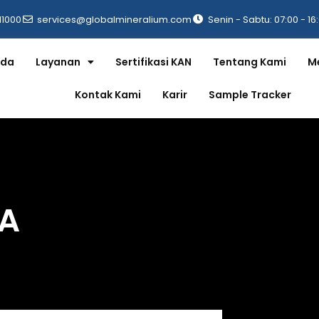
11000
services@globalmineralium.com
Senin - Sabtu: 07:00 - 16
nda
Layanan
Sertifikasi KAN
Tentang Kami
M
Kontak Kami
Karir
Sample Tracker
DA