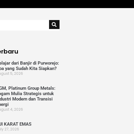
Terbaru
lajar dari Banjir di Purworejo:
pa yang Sudah Kita Siapkan?
gust 5, 2026
GM, Platinum Group Metals:
ogam Mulia Strategis untuk
ndustri Modern dan Transisi
nergi
gust 4, 2026
JI KARAT EMAS
ly 27, 2026