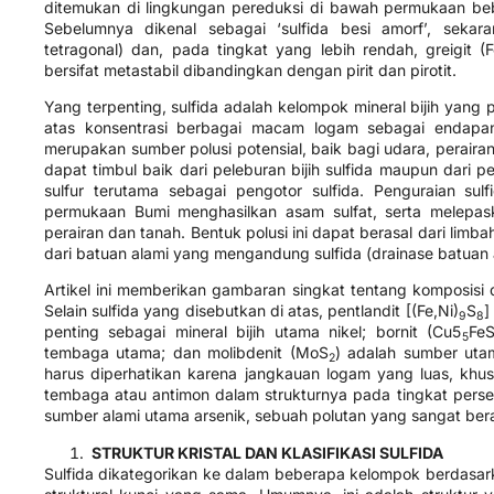
ditemukan di lingkungan pereduksi di bawah permukaan be
Sebelumnya dikenal sebagai ‘sulfida besi amorf’, sekar
tetragonal) dan, pada tingkat yang lebih rendah, greigit (
bersifat metastabil dibandingkan dengan pirit dan pirotit.
Yang terpenting, sulfida adalah kelompok mineral bijih yang
atas konsentrasi berbagai macam logam sebagai endapa
merupakan sumber polusi potensial, baik bagi udara, perair
dapat timbul baik dari peleburan bijih sulfida maupun dar
sulfur terutama sebagai pengotor sulfida. Penguraian sul
permukaan Bumi menghasilkan asam sulfat, serta melepas
perairan dan tanah. Bentuk polusi ini dapat berasal dari lim
dari batuan alami yang mengandung sulfida (drainase batuan
Artikel ini memberikan gambaran singkat tentang komposisi da
Selain sulfida yang disebutkan di atas, pentlandit [(Fe,Ni)
​S
​
9
8
penting sebagai mineral bijih utama nikel; bornit (Cu5
Fe
5
tembaga utama; dan molibdenit (MoS
​) adalah sumber uta
2
harus diperhatikan karena jangkauan logam yang luas, kh
tembaga atau antimon dalam strukturnya pada tingkat persen
sumber alami utama arsenik, sebuah polutan yang sangat ber
STRUKTUR KRISTAL DAN KLASIFIKASI SULFIDA
Sulfida dikategorikan ke dalam beberapa kelompok berdasarkan