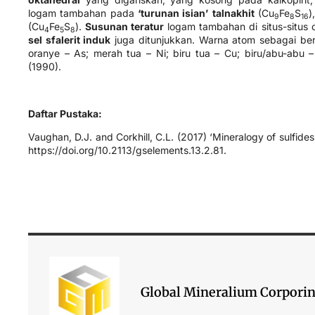
logam tambahan pada
‘turunan isian’
talnakhit
(Cu
Fe
​S
​
9
8
16
(Cu
​Fe
​S
​).
Susunan teratur
logam tambahan di situs-situs o
4
5
8
sel sfalerit induk
juga ditunjukkan. Warna atom sebagai beri
oranye – As; merah tua – Ni; biru tua – Cu; biru/abu-abu 
(1990).
Daftar Pustaka:
Vaughan, D.J. and Corkhill, C.L. (2017) ‘Mineralogy of sulfides
https://doi.org/10.2113/gselements.13.2.81.
Global Mineralium Corpori