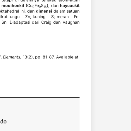
),
mooihoekit
(Cu
​Fe
​S
​), dan
haycockit
9
9
16
ktahedral ini, dan
dimensi
dalam satuan
kut: ungu – Zn; kuning – S; merah – Fe;
– Sn. Diadaptasi dari Craig dan Vaughan
’,
Elements
, 13(2), pp. 81–87. Available at:
ndo