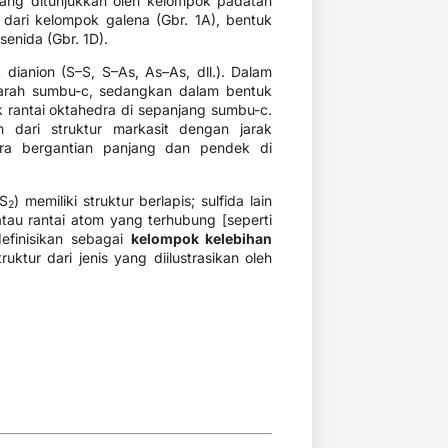
yang ditunjukkan oleh kelompok padatan
m dari kelompok galena (Gbr. 1A), bentuk
rsenida (Gbr. 1D).
 dianion (S–S, S–As, As–As, dll.). Dalam
arah sumbu-c, sedangkan dalam bentuk
 rantai oktahedra di sepanjang sumbu-c.
 dari struktur markasit dengan jarak
ra bergantian panjang dan pendek di
S
) memiliki struktur berlapis; sulfida lain
2
atau rantai atom yang terhubung [seperti
efinisikan sebagai
kelompok kelebihan
ruktur dari jenis yang diilustrasikan oleh