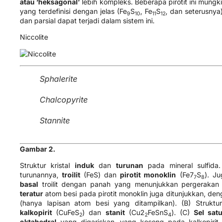
atau ‘heksagonal’
lebih kompleks. Beberapa pirotit ini mungk
yang terdefinisi dengan jelas (Fe
​S
​, Fe
S
​, dan seterusnya
9
10
11
12
dan parsial dapat terjadi dalam sistem ini.
Niccolite Pyrrho
Sphalerite
Chalcopyrite
Stannite
Gambar 2.
Struktur kristal
induk
dan
turunan
pada mineral sulfida
turunannya,
troilit
(FeS) dan
pirotit monoklin
(Fe7
S
​). 
7
8
basal
troilit dengan panah yang menunjukkan pergerakan 
teratur
atom besi pada pirotit monoklin juga ditunjukkan, de
(hanya lapisan atom besi yang ditampilkan). (B) Strukt
kalkopirit
(CuFeS
​) dan
stanit
(Cu2
FeSnS
). (C)
Sel sat
2
2
4
oktahedral
yang digariskan, yang kosong pada kalkopirit,