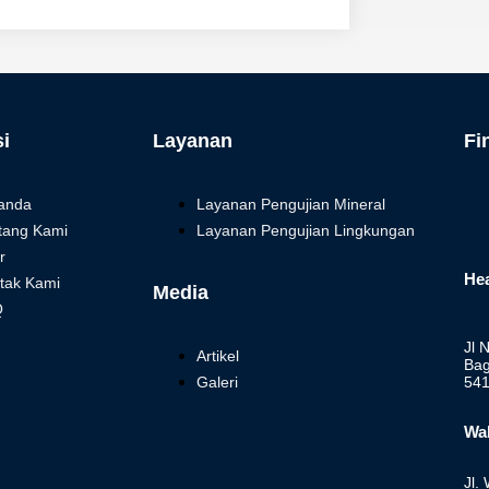
i
Layanan
Fi
anda
Layanan Pengujian Mineral
tang Kami
Layanan Pengujian Lingkungan
r
Hea
tak Kami
Media
Q
Jl 
Artikel
Bag
Galeri
54
Wa
Jl.