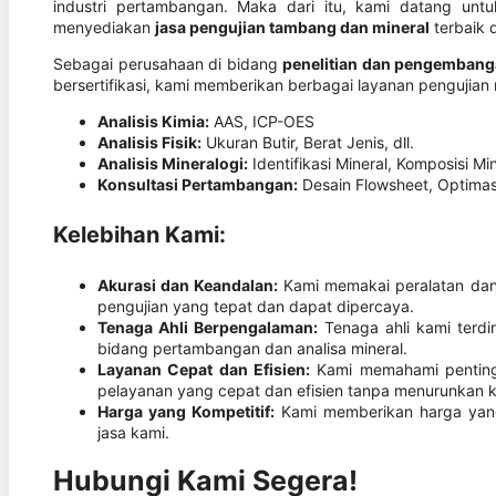
industri pertambangan. Maka dari itu, kami datang unt
menyediakan
jasa pengujian tambang dan mineral
terbaik d
Sebagai perusahaan di bidang
penelitian dan pengembang
bersertifikasi, kami memberikan berbagai layanan pengujian
Analisis Kimia:
AAS, ICP-OES
Analisis Fisik:
Ukuran Butir, Berat Jenis, dll.
Analisis Mineralogi:
Identifikasi Mineral, Komposisi Mine
Konsultasi Pertambangan:
Desain Flowsheet, Optimasi
Kelebihan Kami:
Akurasi dan Keandalan:
Kami memakai peralatan dan 
pengujian yang tepat dan dapat dipercaya.
Tenaga Ahli Berpengalaman:
Tenaga ahli kami terdiri
bidang pertambangan dan analisa mineral.
Layanan Cepat dan Efisien:
Kami memahami penting
pelayanan yang cepat dan efisien tanpa menurunkan ku
Harga yang Kompetitif:
Kami memberikan harga yang
jasa kami.
Hubungi Kami Segera!