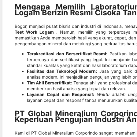
Mengapa Memilih Laboratoriu
Logam Berizin Resmi Cisoka Ta
Bogor, menjadi pusat bisnis dan industri di Indonesia, men
Test Work Logam
. Namun, memilih yang terpercaya m
memastikan Anda memperoleh hasil yang akurat, cepat, dan 
pengembangan mineral dan metalurgi yang berkualitas harus 
Terakreditasi dan Bersertifikat Resmi:
Pastikan labo
terpercaya dan sertifikasi yang legal. Ini menjamin 
standar kualitas yang ketat dan hasil laboratorium dap
Fasilitas dan Teknologi Modern:
Jasa yang baik di
analisa modern. Ini menjadikan pengujian yang lebih pre
Tim Ahli Bersertifikat:
Tenaga ahli yang profesional d
memberikan hasil analisa yang tepat dan relevan.
Layanan Cepat dan Responsif:
Waktu adalah uan
layanan cepat dan responsif tanpa menurunkan kualita
PT Global Mineralium Corporind
Keperluan Pengujian Industri A
Kami di PT Global Mineralium Corporindo sangat memahami