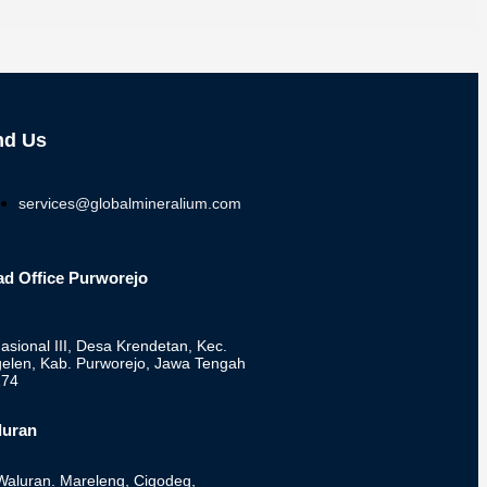
nd Us
services@globalmineralium.com
d Office Purworejo
Nasional III, Desa Krendetan, Kec.
elen, Kab. Purworejo, Jawa Tengah
174
luran
 Waluran. Mareleng, Cigodeg,