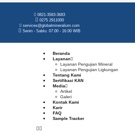
0821-3583-3683
0275 2911000
services@globalmineralium.com
Senin - Sabtu: 07:00 - 16:00 WIB
Beranda
Layanan
Layanan Pengujian Mineral
Layanan Pengujian Ligkungan
Tentang Kami
Sertifikasi KAN
Media
Artikel
Galeri
Kontak Kami
Karir
FAQ
Sample Tracker