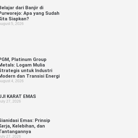
Belajar dari Banjir di
Purworejo: Apa yang Sudah
Kita Siapkan?
August 5, 2026
PGM, Platinum Group
Metals: Logam Mulia
Strategis untuk Industri
Modern dan Transisi Energi
August 4, 2026
UJI KARAT EMAS
July 27, 2026
Sianidasi Emas: Prinsip
Kerja, Kelebihan, dan
Tantangannya
July 27, 2026