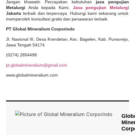
Jangan khawatir. Percayakan kebutuhan
jasa pengujian
Metalurgi
Anda kepada Kami,
Jasa pengujian Metalurgi
Jakarta
terbaik dan terpercaya. Hubungi kami sekarang untuk
memperoleh konsultasi gratis dan penawaran terbaik.
PT Global Mineralium Corporindo
Jl. Nasional III, Desa Krendetan, Kec. Bagelen, Kab. Purworejo,
Jawa Tengah 54174
(0274) 2854498
pt.globalmineralium@gmail.com
www.globalmineralium.com
Glob
Mine
Corp