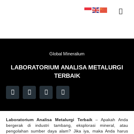
Sertifikasi KAN
Tentang Kami
Kontak Kami
Sample Tracker
Global Mineralium
LABORATORIUM ANALISA METALURGI
TERBAIK
Laboratorium Analisa Metalurgi Terbaik
– Apakah Anda
bergerak di industri tambang, eksplorasi mineral, atau
pengolahan sumber daya alam? Jika iya, maka Anda harus