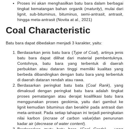
Proses ini akan menghasilkan batu bara dalam berbagai
tingkat kematangan bahan organik (
maturity
), mulai dari
lignit, sub-bituminus, bituminus, semi-antrasit, antrasit,
hingga meta-antrasit (Novita at al., 2021)
Coal Characteristic
Batu bara dapat dibedakan menjadi 3 karakter, yaitu:
Berdasarkan jenis batu bara (
Type of Coal
), artinya jenis
batu bara dapat dilihat dari material pembentuknya.
Contohnya, batu bara yang terbentuk di daerah
perbukitan atau dataran tinggi memiliki kualitas yang
berbeda dibandingkan dengan batu bara yang terbentuk
di daerah dataran rendah atau rawa.
Berdasarkan peringkat batu bata (
Coal Rank
), yang
dimaksud dengan peringkat batu bara adalah tingkat
proses pematangan atau derajat koalifikasi batu bara
menggunakan proses geokimia, yaitu dari gambut ke
lignit kemudian bituminus dan berakhir pada antrasit dan
meta-antrasit. Pada setiap tahapan ini terjadi peningkatan
nilai karbon (
incrase of carbon value
)dan penurunan
kadar air (
decrease of water content
).