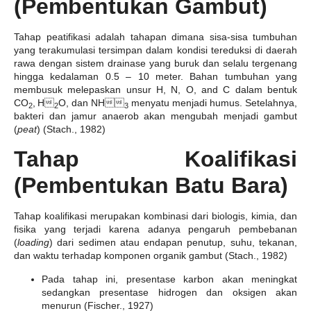
(Pembentukan Gambut)
Tahap peatifikasi adalah tahapan dimana sisa-sisa tumbuhan
yang terakumulasi tersimpan dalam kondisi tereduksi di daerah
rawa dengan sistem drainase yang buruk dan selalu tergenang
hingga kedalaman 0.5 – 10 meter. Bahan tumbuhan yang
membusuk melepaskan unsur H, N, O, and C dalam bentuk
CO
,
H
O, dan NH
menyatu menjadi humus. Setelahnya,
2
2
3
bakteri dan jamur anaerob akan mengubah menjadi gambut
(
peat
) (Stach., 1982)
Tahap Koalifikasi
(Pembentukan Batu Bara)
Tahap koalifikasi merupakan kombinasi dari biologis, kimia, dan
fisika yang terjadi karena adanya pengaruh pembebanan
(
loading
) dari sedimen atau endapan penutup, suhu, tekanan,
dan waktu terhadap komponen organik gambut (Stach., 1982)
Pada tahap ini, presentase karbon akan meningkat
sedangkan presentase hidrogen dan oksigen akan
menurun (Fischer., 1927)