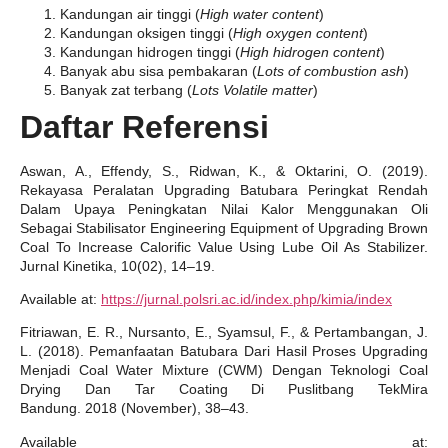
Kandungan air tinggi (
High water content
)
Kandungan oksigen tinggi (
High oxygen content
)
Kandungan hidrogen tinggi (
High hidrogen content
)
Banyak abu sisa pembakaran (
Lots of combustion ash
)
Banyak zat terbang (
Lots Volatile matter
)
Daftar Referensi
Aswan, A., Effendy, S., Ridwan, K., & Oktarini, O. (2019).
Rekayasa Peralatan Upgrading Batubara Peringkat Rendah
Dalam Upaya Peningkatan Nilai Kalor Menggunakan Oli
Sebagai Stabilisator Engineering Equipment of Upgrading Brown
Coal To Increase Calorific Value Using Lube Oil As Stabilizer.
Jurnal Kinetika, 10(02), 14–19.
Available at:
https://jurnal.polsri.ac.id/index.php/kimia/index
Fitriawan, E. R., Nursanto, E., Syamsul, F., & Pertambangan, J.
L. (2018). Pemanfaatan Batubara Dari Hasil Proses Upgrading
Menjadi Coal Water Mixture (CWM) Dengan Teknologi Coal
Drying Dan Tar Coating Di Puslitbang TekMira
Bandung. 2018 (November), 38–43.
Available at: