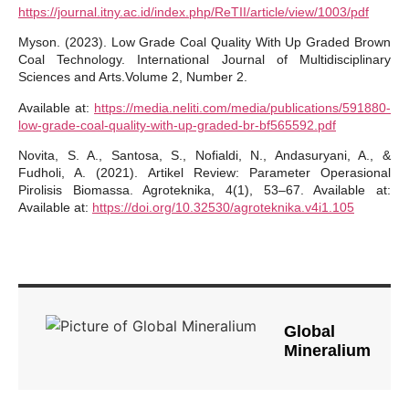
https://journal.itny.ac.id/index.php/ReTII/article/view/1003/pdf
Myson. (2023). Low Grade Coal Quality With Up Graded Brown
Coal Technology. International Journal of Multidisciplinary
Sciences and Arts.Volume 2, Number 2.
Available at:
https://media.neliti.com/media/publications/591880-
low-grade-coal-quality-with-up-graded-br-bf565592.pdf
Novita, S. A., Santosa, S., Nofialdi, N., Andasuryani, A., &
Fudholi, A. (2021). Artikel Review: Parameter Operasional
Pirolisis Biomassa. Agroteknika, 4(1), 53–67. Available at:
Available at:
https://doi.org/10.32530/agroteknika.v4i1.105
Global
Mineralium