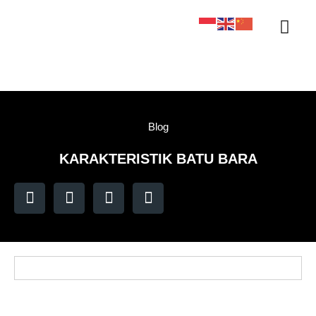
Sertifikasi KAN
Tentang Kami
Kontak Kami
Sample Tracker
Blog
KARAKTERISTIK BATU BARA