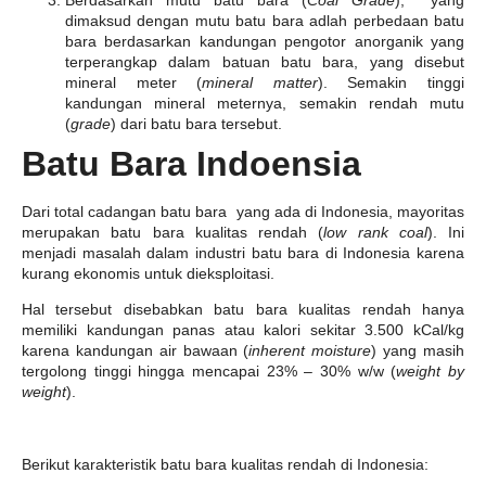
Berdasarkan mutu batu bara (
Coal Grade
), yang
dimaksud dengan mutu batu bara adlah perbedaan batu
bara berdasarkan kandungan pengotor anorganik yang
terperangkap dalam batuan batu bara, yang disebut
mineral meter (
mineral matter
). Semakin tinggi
kandungan mineral meternya, semakin rendah mutu
(
grade
) dari batu bara tersebut.
Batu Bara Indoensia
Dari total cadangan batu bara yang ada di Indonesia, mayoritas
merupakan batu bara kualitas rendah (
low rank coal
). Ini
menjadi masalah dalam industri batu bara di Indonesia karena
kurang ekonomis untuk dieksploitasi.
Hal tersebut disebabkan batu bara kualitas rendah hanya
memiliki kandungan panas atau kalori sekitar 3.500 kCal/kg
karena kandungan air bawaan (
inherent moisture
) yang masih
tergolong tinggi hingga mencapai 23% – 30% w/w (
weight by
weight
).
Berikut karakteristik batu bara kualitas rendah di Indonesia: