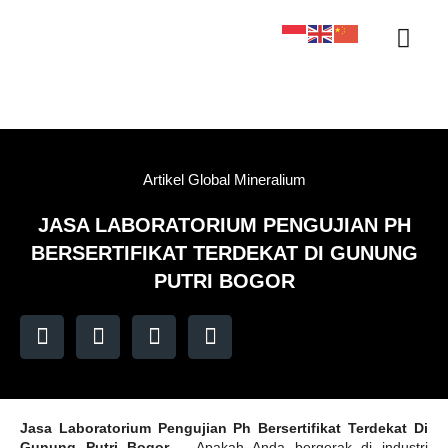
Sertifikasi KAN
Tentang Kami
Kontak Kami
Sample Tracker
Artikel Global Mineralium
JASA LABORATORIUM PENGUJIAN PH
BERSERTIFIKAT TERDEKAT DI GUNUNG
PUTRI BOGOR
Jasa Laboratorium Pengujian Ph Bersertifikat Terdekat Di
Gunung Putri Bogor
– Apakah Anda bergerak di industri