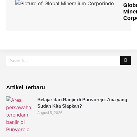
Glob
Mine
Corp
Artikel Terbaru
Belajar dari Banjir di Purworejo: Apa yang
Sudah Kita Siapkan?
August 5, 2026