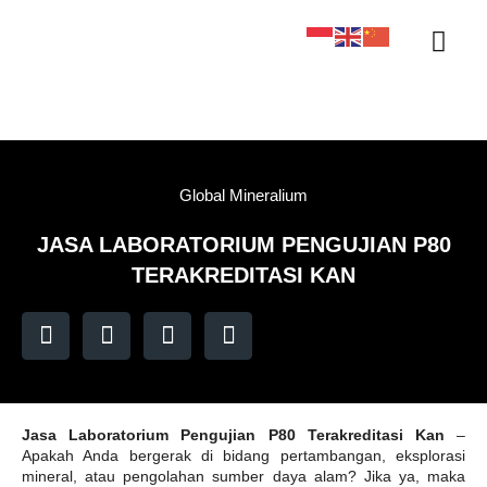
Sertifikasi KAN
Tentang Kami
Kontak Kami
Sample Tracker
Global Mineralium
JASA LABORATORIUM PENGUJIAN P80
TERAKREDITASI KAN
Jasa Laboratorium Pengujian P80 Terakreditasi Kan
–
Apakah Anda bergerak di bidang pertambangan, eksplorasi
mineral, atau pengolahan sumber daya alam? Jika ya, maka