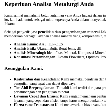
Keperluan Analisa Metalurgi Anda
Kami sangat memahami betul tantangan yang Anda hadapi dalam indu
itu, kami ada untuk sebagai mitra terpercaya Anda dalam menyedia
Jakarta.
Sebagai penyedia jasa
penelitian dan pengembangan mineral Ja
memberikan berbagai layanan analisa mineral yang komprehensif, t
Analisis Kimia:
AAS, ICP-OES
Analisis Fisik:
Ukuran Butir, Berat Jenis, dll.
Analisis Mineralogi:
Identifikasi Mineral, Komposisi Mineral,
Konsultasi Pertambangan:
Desain Flowsheet, Optimasi Pros
Keunggulan Kami:
Keakuratan dan Keandalan:
Kami memakai peralatan dan t
pengujian yang tepat dan dapat dipercaya.
Tim Ahli Berpengalaman:
Tim ahli kami terdiri dari para pr
pertambangan dan pengujian mineral.
Layanan Cepat dan Efisien:
Kami sangat memahami pentin
layanan yang cepat dan efisien tanpa harus mengorbankan kua
Harga yang Transparan:
Kami menawarkan biaya yang komp