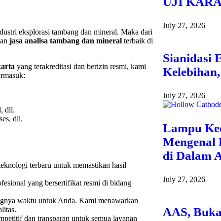
UJI KAR
July 27, 2026
stri eksplorasi tambang dan mineral. Maka dari
kan
jasa analisa tambang dan mineral
terbaik di
Sianidasi 
karta
yang terakreditasi dan berizin resmi, kami
Kelebihan
ermasuk:
July 27, 2026
 dll.
es, dll.
Lampu Keci
Mengenal 
di Dalam 
eknologi terbaru untuk memastikan hasil
July 27, 2026
ofesional yang bersertifikat resmi di bidang
gnya waktu untuk Anda. Kami menawarkan
AAS, Buka
litas.
etitif dan transparan untuk semua layanan