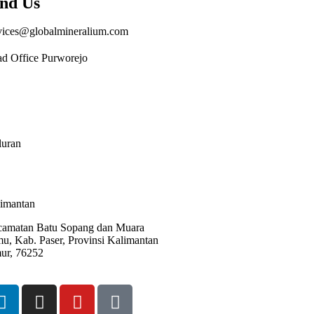
nd Us
vices@globalmineralium.com
d Office Purworejo
Nasional III, Desa Krendetan, Kec.
elen, Kab. Purworejo, Jawa Tengah
174
uran
 Waluran. Mareleng, Cigodeg,
abumi, Jawa Barat 43175
imantan
amatan Batu Sopang dan Muara
u, Kab. Paser, Provinsi Kalimantan
ur, 76252