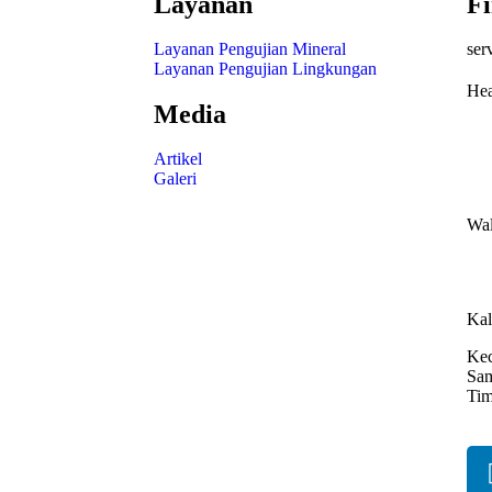
Layanan
Fi
Layanan Pengujian Mineral
ser
Layanan Pengujian Lingkungan
Hea
Media
Jl 
Artikel
Bag
Galeri
54
Wal
Jl.
Suk
Kal
Kec
Sam
Tim