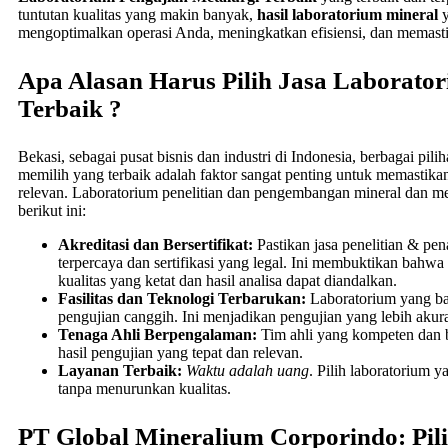
tuntutan kualitas yang makin banyak,
hasil laboratorium mineral
y
mengoptimalkan operasi Anda, meningkatkan efisiensi, dan memasti
Apa Alasan Harus Pilih Jasa Laborato
Terbaik ?
Bekasi, sebagai pusat bisnis dan industri di Indonesia, berbagai pili
memilih yang terbaik adalah faktor sangat penting untuk memastika
relevan. Laboratorium penelitian dan pengembangan mineral dan met
berikut ini:
Akreditasi dan Bersertifikat:
Pastikan jasa penelitian & pe
terpercaya dan sertifikasi yang legal. Ini membuktikan bahwa
kualitas yang ketat dan hasil analisa dapat diandalkan.
Fasilitas dan Teknologi Terbarukan:
Laboratorium yang baik
pengujian canggih. Ini menjadikan pengujian yang lebih akura
Tenaga Ahli Berpengalaman:
Tim ahli yang kompeten dan b
hasil pengujian yang tepat dan relevan.
Layanan Terbaik:
Waktu adalah uang
. Pilih laboratorium 
tanpa menurunkan kualitas.
PT Global Mineralium Corporindo: Pil