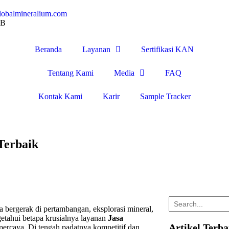
lobalmineralium.com
IB
Beranda
Layanan
Sertifikasi KAN
Tentang Kami
Media
FAQ
Kontak Kami
Karir
Sample Tracker
Terbaik
 bergerak di pertambangan, eksplorasi mineral,
etahui betapa krusialnya layanan
Jasa
Artikel Terb
rpercaya. Di tengah padatnya kompetitif dan