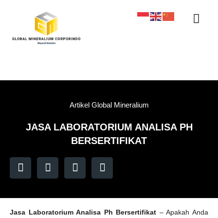
Sertifikasi KAN
Tentang Kami
Kontak Kami
Sample Tracker
Artikel Global Mineralium
JASA LABORATORIUM ANALISA PH
BERSERTIFIKAT
Jasa Laboratorium Analisa Ph Bersertifikat
– Apakah Anda