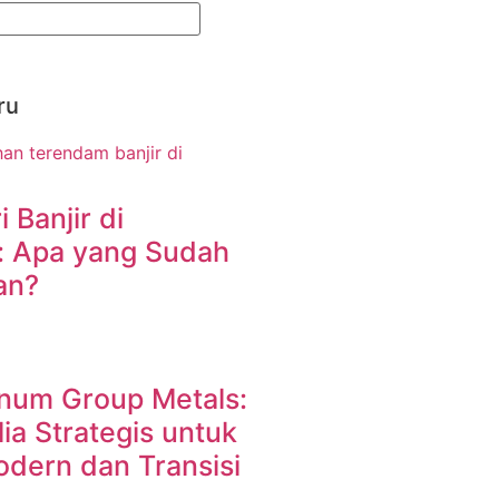
ru
i Banjir di
: Apa yang Sudah
an?
inum Group Metals:
a Strategis untuk
odern dan Transisi