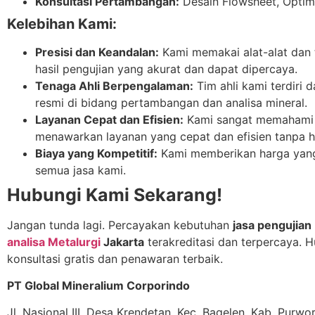
Konsultasi Pertambangan:
Desain Flowsheet, Optimas
Kelebihan Kami:
Presisi dan Keandalan:
Kami memakai alat-alat dan 
hasil pengujian yang akurat dan dapat dipercaya.
Tenaga Ahli Berpengalaman:
Tim ahli kami terdiri d
resmi di bidang pertambangan dan analisa mineral.
Layanan Cepat dan Efisien:
Kami sangat memahami 
menawarkan layanan yang cepat dan efisien tanpa h
Biaya yang Kompetitif:
Kami memberikan harga yang 
semua jasa kami.
Hubungi Kami Sekarang!
Jangan tunda lagi. Percayakan kebutuhan
jasa pengujian
analisa Metalurgi
Jakarta
terakreditasi dan terpercaya.
konsultasi gratis dan penawaran terbaik.
PT Global Mineralium Corporindo
Jl. Nasional III, Desa Krendetan, Kec. Bagelen, Kab. Purw