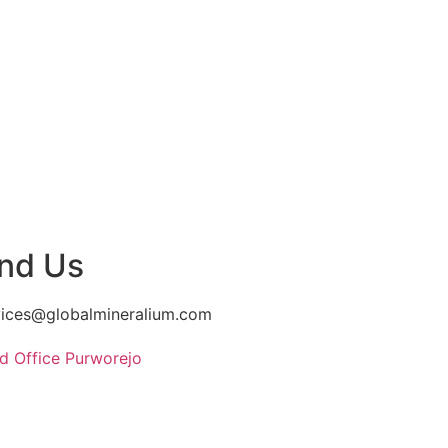
ind Us
vices@globalmineralium.com
d Office Purworejo
asional III, Desa Krendetan,
 Bagelen, Kab. Purworejo,