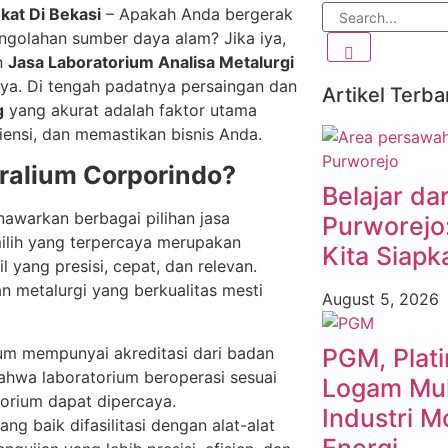
kat Di Bekasi
– Apakah Anda bergerak
engolahan sumber daya alam? Jika iya,
n
Jasa Laboratorium Analisa Metalurgi
ya. Di tengah padatnya persaingan dan
Artikel Terba
g
yang akurat adalah faktor utama
ensi, dan memastikan bisnis Anda.
ralium Corporindo?
Belajar dar
enawarkan berbagai pilihan jasa
Purworejo
ilih yang terpercaya merupakan
Kita Siapk
yang presisi, cepat, dan relevan.
 metalurgi yang berkualitas mesti
August 5, 2026
um mempunyai akreditasi dari badan
PGM, Plat
 bahwa laboratorium beroperasi sesuai
Logam Muli
torium dapat dipercaya.
Industri M
ng baik difasilitasi dengan alat-alat