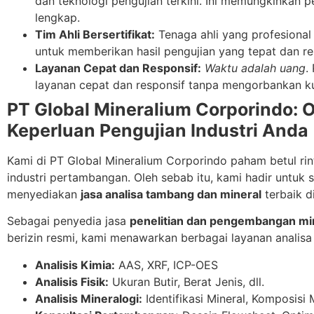
dan teknologi pengujian terkini. Ini memungkinkan pen
lengkap.
Tim Ahli Bersertifikat:
Tenaga ahli yang profesiona
untuk memberikan hasil pengujian yang tepat dan r
Layanan Cepat dan Responsif:
Waktu adalah uang
.
layanan cepat dan responsif tanpa mengorbankan ku
PT Global Mineralium Corporindo: O
Keperluan Pengujian Industri Anda
Kami di PT Global Mineralium Corporindo paham betul r
industri pertambangan. Oleh sebab itu, kami hadir untuk
menyediakan
jasa analisa tambang dan mineral
terbaik d
Sebagai penyedia jasa
penelitian dan pengembangan min
berizin resmi, kami menawarkan berbagai layanan analisa
Analisis Kimia:
AAS, XRF, ICP-OES
Analisis Fisik:
Ukuran Butir, Berat Jenis, dll.
Analisis Mineralogi:
Identifikasi Mineral, Komposisi Mi