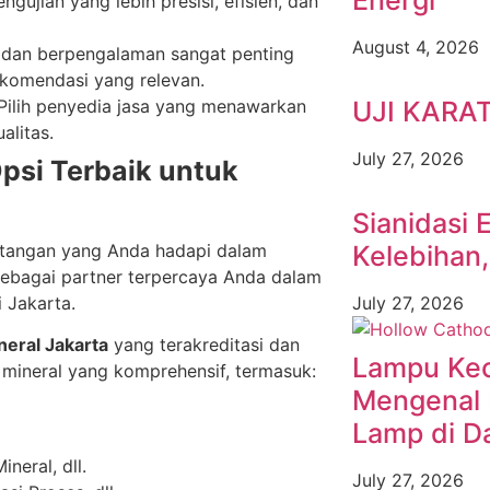
Energi
gujian yang lebih presisi, efisien, dan
August 4, 2026
l dan berpengalaman sangat penting
ekomendasi yang relevan.
 Pilih penyedia jasa yang menawarkan
UJI KARA
alitas.
July 27, 2026
psi Terbaik untuk
Sianidasi 
intangan yang Anda hadapi dalam
Kelebihan
 sebagai partner terpercaya Anda dalam
i Jakarta.
July 27, 2026
eral Jakarta
yang terakreditasi dan
Lampu Keci
 mineral yang komprehensif, termasuk:
Mengenal 
Lamp di D
neral, dll.
July 27, 2026