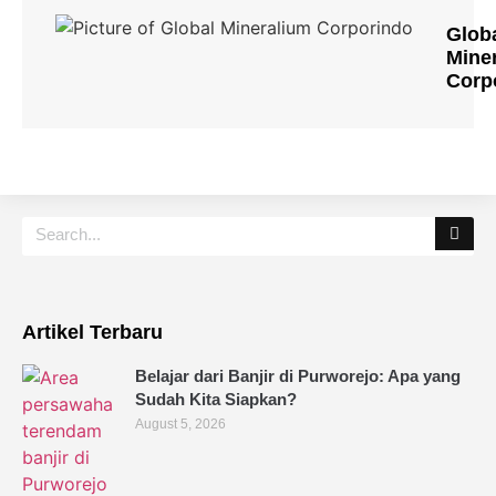
Glob
Mine
Corp
Artikel Terbaru
Belajar dari Banjir di Purworejo: Apa yang
Sudah Kita Siapkan?
August 5, 2026