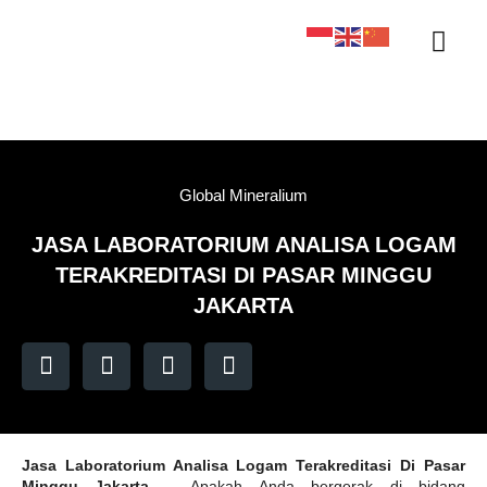
Sertifikasi KAN
Tentang Kami
Kontak Kami
Sample Tracker
Global Mineralium
JASA LABORATORIUM ANALISA LOGAM
TERAKREDITASI DI PASAR MINGGU
JAKARTA
Jasa Laboratorium Analisa Logam Terakreditasi Di Pasar
Minggu Jakarta
– Apakah Anda bergerak di bidang