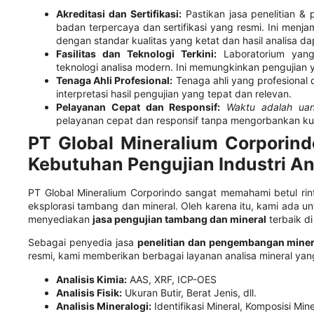
Akreditasi dan Sertifikasi:
Pastikan jasa penelitian &
badan terpercaya dan sertifikasi yang resmi. Ini menja
dengan standar kualitas yang ketat dan hasil analisa da
Fasilitas dan Teknologi Terkini:
Laboratorium yang 
teknologi analisa modern. Ini memungkinkan pengujian ya
Tenaga Ahli Profesional:
Tenaga ahli yang profesional
interpretasi hasil pengujian yang tepat dan relevan.
Pelayanan Cepat dan Responsif:
Waktu adalah ua
pelayanan cepat dan responsif tanpa mengorbankan kua
PT Global Mineralium Corporind
Kebutuhan Pengujian Industri A
PT Global Mineralium Corporindo sangat memahami betul rin
eksplorasi tambang dan mineral. Oleh karena itu, kami ada u
menyediakan
jasa pengujian tambang dan mineral
terbaik di
Sebagai penyedia jasa
penelitian dan pengembangan miner
resmi, kami memberikan berbagai layanan analisa mineral yan
Analisis Kimia:
AAS, XRF, ICP-OES
Analisis Fisik:
Ukuran Butir, Berat Jenis, dll.
Analisis Mineralogi:
Identifikasi Mineral, Komposisi Miner