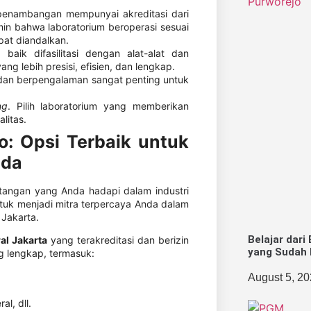
 penambangan mempunyai akreditasi dari
min bahwa laboratorium beroperasi sesuai
pat diandalkan.
baik difasilitasi dengan alat-alat dan
ng lebih presisi, efisien, dan lengkap.
 dan berpengalaman sangat penting untuk
ng
. Pilih laboratorium yang memberikan
litas.
o: Opsi Terbaik untuk
nda
tangan yang Anda hadapi dalam industri
ntuk menjadi mitra terpercaya Anda dalam
 Jakarta.
Belajar dari 
al Jakarta
yang terakreditasi dan berizin
yang Sudah 
g lengkap, termasuk:
August 5, 2
al, dll.