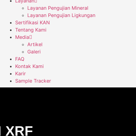
Layanan
Layanan Pengujian Mineral
Layanan Pengujian Ligkungan
Sertifikasi KAN
Tentang Kami
Media
Artikel
Galeri
FAQ
Kontak Kami
Karir
Sample Tracker
 XRF