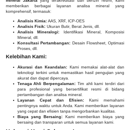
mineral Jakarta
yang terakreditasi dan berizin resmi, kami
memberikan berbagai layanan analisa mineral yang
komprehensif, termasuk:
Analisis Kimia:
AAS, XRF, ICP-OES
Analisis Fisik:
Ukuran Butir, Berat Jenis, dll.
Analisis Mineralogi:
Identifikasi Mineral, Komposisi
Mineral, dll.
Konsultasi Pertambangan:
Desain Flowsheet, Optimasi
Proses, dll.
Kelebihan Kami:
Akurasi dan Keandalan:
Kami memakai alat-alat dan
teknologi terkini untuk memastikan hasil pengujian yang
akurat dan dapat dipercaya.
Tenaga Ahli Berpengalaman:
Tim ahli kami terdiri dari
para profesional yang bersertifikat resmi di bidang
pertambangan dan analisa mineral.
Layanan Cepat dan Efisien:
Kami memahami
pentingnya waktu untuk Anda. Kami memberikan layanan
yang cepat dan efisien tanpa mengorbankan kualitas.
Biaya yang Bersaing:
Kami memberikan biaya yang
bersaing dan transparan untuk semua layanan kami.