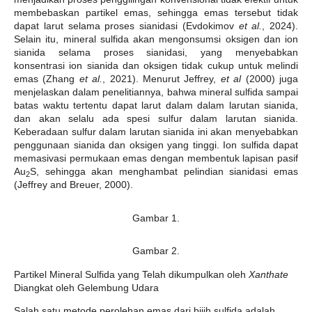
membebaskan partikel emas, sehingga emas tersebut tidak
dapat larut selama proses sianidasi (Evdokimov
et al.
, 2024).
Selain itu, mineral sulfida akan mengonsumsi oksigen dan ion
sianida selama proses sianidasi, yang menyebabkan
konsentrasi ion sianida dan oksigen tidak cukup untuk melindi
emas (Zhang
et al.
, 2021). Menurut Jeffrey,
et al
(2000) juga
menjelaskan dalam penelitiannya, bahwa mineral sulfida sampai
batas waktu tertentu dapat larut dalam dalam larutan sianida,
dan akan selalu ada spesi sulfur dalam larutan sianida.
Keberadaan sulfur dalam larutan sianida ini akan menyebabkan
penggunaan sianida dan oksigen yang tinggi. Ion sulfida dapat
memasivasi permukaan emas dengan membentuk lapisan pasif
Au
S, sehingga akan menghambat pelindian sianidasi emas
2
(Jeffrey and Breuer, 2000).
Gambar 1.
Gambar 2.
Partikel Mineral Sulfida yang Telah dikumpulkan oleh
Xanthate
Diangkat oleh Gelembung Udara
Salah satu metode perolehan emas dari bijih sulfida adalah