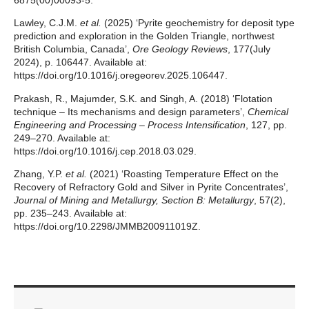
6875(00)00093-5.
Lawley, C.J.M.
et al.
(2025) ‘Pyrite geochemistry for deposit type
prediction and exploration in the Golden Triangle, northwest
British Columbia, Canada’,
Ore Geology Reviews
, 177(July
2024), p. 106447. Available at:
https://doi.org/10.1016/j.oregeorev.2025.106447.
Prakash, R., Majumder, S.K. and Singh, A. (2018) ‘Flotation
technique – Its mechanisms and design parameters’,
Chemical
Engineering and Processing – Process Intensification
, 127, pp.
249–270. Available at:
https://doi.org/10.1016/j.cep.2018.03.029.
Zhang, Y.P.
et al.
(2021) ‘Roasting Temperature Effect on the
Recovery of Refractory Gold and Silver in Pyrite Concentrates’,
Journal of Mining and Metallurgy, Section B: Metallurgy
, 57(2),
pp. 235–243. Available at:
https://doi.org/10.2298/JMMB200911019Z.