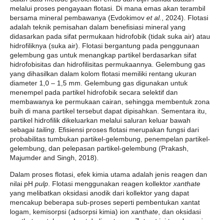
melalui proses pengayaan flotasi. Di mana emas akan terambil
bersama mineral pembawanya (Evdokimov
et al.
, 2024). Flotasi
adalah teknik pemisahan dalam benefisiasi mineral yang
didasarkan pada sifat permukaan hidrofobik (tidak suka air) atau
hidrofiliknya (suka air). Flotasi bergantung pada penggunaan
gelembung gas untuk menangkap partikel berdasarkan sifat
hidrofobisitas dan hidrofilisitas permukaannya. Gelembung gas
yang dihasilkan dalam kolom flotasi memiliki rentang ukuran
diameter 1,0 – 1,5 mm. Gelembung gas digunakan untuk
menempel pada partikel hidrofobik secara selektif dan
membawanya ke permukaan cairan, sehingga membentuk zona
buih di mana partikel tersebut dapat dipisahkan. Sementara itu,
partikel hidrofilik dikeluarkan melalui saluran keluar bawah
sebagai
tailing
. Efisiensi proses flotasi merupakan fungsi dari
probabilitas tumbukan partikel-gelembung, penempelan partikel-
gelembung, dan pelepasan partikel-gelembung (Prakash,
Majumder and Singh, 2018).
Dalam proses flotasi, efek kimia utama adalah jenis reagen dan
nilai pH
pulp
. Flotasi menggunakan reagen kollektor
xanthate
yang melibatkan oksidasi anodik dari kollektor yang dapat
mencakup beberapa sub-proses seperti pembentukan xantat
logam, kemisorpsi (adsorpsi kimia) ion
xanthate
, dan oksidasi