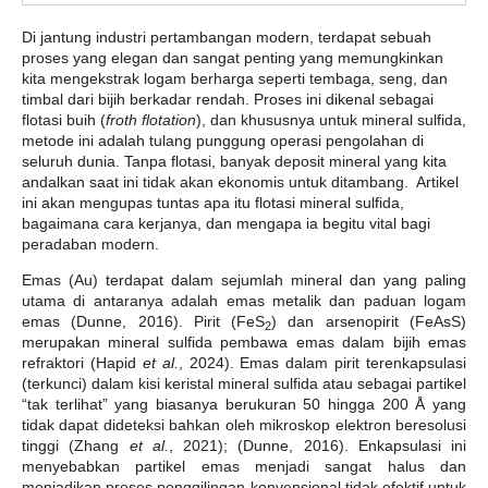
Di jantung industri pertambangan modern, terdapat sebuah
proses yang elegan dan sangat penting yang memungkinkan
kita mengekstrak logam berharga seperti tembaga, seng, dan
timbal dari bijih berkadar rendah. Proses ini dikenal sebagai
flotasi buih (
froth flotation
), dan khususnya untuk mineral sulfida,
metode ini adalah tulang punggung operasi pengolahan di
seluruh dunia. Tanpa flotasi, banyak deposit mineral yang kita
andalkan saat ini tidak akan ekonomis untuk ditambang. Artikel
ini akan mengupas tuntas apa itu flotasi mineral sulfida,
bagaimana cara kerjanya, dan mengapa ia begitu vital bagi
peradaban modern.
Emas (Au) terdapat dalam sejumlah mineral dan yang paling
utama di antaranya adalah emas metalik dan paduan logam
emas (Dunne, 2016). Pirit (FeS
) dan arsenopirit (FeAsS)
2
merupakan mineral sulfida pembawa emas dalam bijih emas
refraktori (Hapid
et al.
, 2024). Emas dalam pirit terenkapsulasi
(terkunci) dalam kisi keristal mineral sulfida atau sebagai partikel
“tak terlihat” yang biasanya berukuran 50 hingga 200 Å yang
tidak dapat dideteksi bahkan oleh mikroskop elektron beresolusi
tinggi (Zhang
et al.
, 2021); (Dunne, 2016). Enkapsulasi ini
menyebabkan partikel emas menjadi sangat halus dan
menjadikan proses penggilingan konvensional tidak efektif untuk