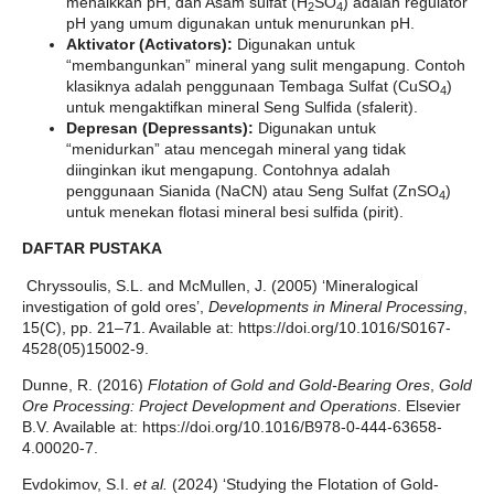
menaikkan pH, dan Asam sulfat (H
SO
) adalah regulator
2
4
pH yang umum digunakan untuk menurunkan pH.
Aktivator (Activators):
Digunakan untuk
“membangunkan” mineral yang sulit mengapung. Contoh
klasiknya adalah penggunaan Tembaga Sulfat (CuSO
​)
4
untuk mengaktifkan mineral Seng Sulfida (sfalerit).
Depresan (Depressants):
Digunakan untuk
“menidurkan” atau mencegah mineral yang tidak
diinginkan ikut mengapung. Contohnya adalah
penggunaan Sianida (NaCN) atau Seng Sulfat (ZnSO
​)
4
untuk menekan flotasi mineral besi sulfida (pirit).
DAFTAR PUSTAKA
Chryssoulis, S.L. and McMullen, J. (2005) ‘Mineralogical
investigation of gold ores’,
Developments in Mineral Processing
,
15(C), pp. 21–71. Available at: https://doi.org/10.1016/S0167-
4528(05)15002-9.
Dunne, R. (2016)
Flotation of Gold and Gold-Bearing Ores
,
Gold
Ore Processing: Project Development and Operations
. Elsevier
B.V. Available at: https://doi.org/10.1016/B978-0-444-63658-
4.00020-7.
Evdokimov, S.I.
et al.
(2024) ‘Studying the Flotation of Gold-