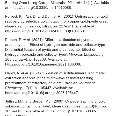
Bearing Ores Using Carrier Minerals’,
Minerals
, 14(1). Available
at: https://doi.org/10.3390/min14010088.
Forrest, K., Yan, D. and Dunne, R. (2001) ‘Optimization of gold
recovery by selective gold flotation for copper-gold-pyrite ores’,
Minerals Engineering
, 14(2), pp. 227–241. Available at:
https://doi.org/10.1016/S0892-6875(00)00178-3.
Forson, P.
et al.
(2021) ‘Differential flotation of pyrite and
arsenopyrite – Effect of hydrogen peroxide and collector type
Differential flotation of pyrite and arsenopyrite: Effect of
hydrogen peroxide and collector type’,
Minerals Engineering
,
163(January), p. 106808. Available at:
https://doi.org/10.1016/j.mineng.2021.106808.
Hapid, A.
et al.
(2024) ‘Oxidation of sulfide mineral and metal
extraction analysis in the microwave-assisted roasting
pretreatment of refractory gold ore’,
Arabian Journal of
Chemistry
, 17(1), p. 105447. Available at:
https://doi.org/10.1016/j.arabjc.2023.105447.
Jeffrey, M.I. and Breuer, P.L. (2000) ‘Cyanide leaching of gold in
solutions containing sulfide’,
Minerals Engineering
, 13(10), pp.
1097–1106. Available at: https://doi.org/10.1016/S0892-