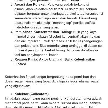
Aerasi dan Koleksi:
Pulp yang sudah terkondisi
dimasukkan ke dalam sel flotasi. Di dalam sel, sebuah
agitator berputar untuk menjaga partikel tetap tersuspensi
sementara udara diinjeksikan dari bawah. Gelembung
udara naik melalui pulp, “menangkap” partikel sulfida
hidrofobik di sepanjang jalan.
Pemisahan Konsentrat dan Tailing:
Buih yang kaya
mineral di permukaan (disebut konsentrat) akan meluap
dan dikumpulkan untuk diproses lebih lanjut (pengeringan
dan peleburan). Sisa material yang tertinggal di dalam sel
(mineral pengotor) disebut tailing dan akan dialirkan ke
fasilitas penyimpanan limbah.
Reagen Kimia: Aktor Utama di Balik Keberhasilan
Flotasi
Keberhasilan flotasi sangat bergantung pada pemilihan dan
dosis reagen kimia yang tepat. Ada tiga kategori utama reagen
yang digunakan:
Kolektor (Collectors)
Ini adalah reagen yang paling penting. Fungsi utamanya adalah
menempel pada permukaan mineral sulfida dan mengubahnya
dari hidrofilik menjadi hidrofobik. Molekul kolektor memiliki