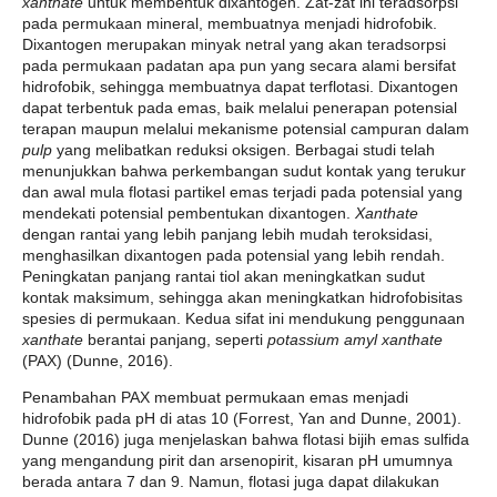
xanthate
untuk membentuk dixantogen. Zat-zat ini teradsorpsi
pada permukaan mineral, membuatnya menjadi hidrofobik.
Dixantogen merupakan minyak netral yang akan teradsorpsi
pada permukaan padatan apa pun yang secara alami bersifat
hidrofobik, sehingga membuatnya dapat terflotasi. Dixantogen
dapat terbentuk pada emas, baik melalui penerapan potensial
terapan maupun melalui mekanisme potensial campuran dalam
pulp
yang melibatkan reduksi oksigen. Berbagai studi telah
menunjukkan bahwa perkembangan sudut kontak yang terukur
dan awal mula flotasi partikel emas terjadi pada potensial yang
mendekati potensial pembentukan dixantogen.
Xanthate
dengan rantai yang lebih panjang lebih mudah teroksidasi,
menghasilkan dixantogen pada potensial yang lebih rendah.
Peningkatan panjang rantai tiol akan meningkatkan sudut
kontak maksimum, sehingga akan meningkatkan hidrofobisitas
spesies di permukaan. Kedua sifat ini mendukung penggunaan
xanthate
berantai panjang, seperti
potassium amyl xanthate
(PAX) (Dunne, 2016).
Penambahan PAX membuat permukaan emas menjadi
hidrofobik pada pH di atas 10 (Forrest, Yan and Dunne, 2001).
Dunne (2016) juga menjelaskan bahwa flotasi bijih emas sulfida
yang mengandung pirit dan arsenopirit, kisaran pH umumnya
berada antara 7 dan 9. Namun, flotasi juga dapat dilakukan