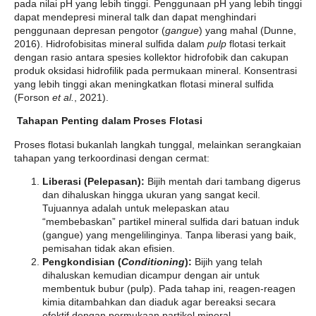
pada nilai pH yang lebih tinggi. Penggunaan pH yang lebih tinggi
dapat mendepresi mineral talk dan dapat menghindari
penggunaan depresan pengotor (
gangue
) yang mahal (Dunne,
2016). Hidrofobisitas mineral sulfida dalam
pulp
flotasi terkait
dengan rasio antara spesies kollektor hidrofobik dan cakupan
produk oksidasi hidrofilik pada permukaan mineral. Konsentrasi
yang lebih tinggi akan meningkatkan flotasi mineral sulfida
(Forson
et al.
, 2021).
Tahapan Penting dalam Proses Flotasi
Proses flotasi bukanlah langkah tunggal, melainkan serangkaian
tahapan yang terkoordinasi dengan cermat:
Liberasi (Pelepasan):
Bijih mentah dari tambang digerus
dan dihaluskan hingga ukuran yang sangat kecil.
Tujuannya adalah untuk melepaskan atau
“membebaskan” partikel mineral sulfida dari batuan induk
(gangue) yang mengelilinginya. Tanpa liberasi yang baik,
pemisahan tidak akan efisien.
Pengkondisian (
Conditioning
):
Bijih yang telah
dihaluskan kemudian dicampur dengan air untuk
membentuk bubur (pulp). Pada tahap ini, reagen-reagen
kimia ditambahkan dan diaduk agar bereaksi secara
efektif dengan permukaan partikel mineral.