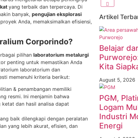
ikat
yang terbaik dan terpercaya. Di
makin banyak,
pengujian eksplorasi
Artikel Terba
proyek Anda, memaksimalkan efisiensi,
ralium Corporindo?
Belajar dar
erbagai pilihan
laboratorium metalurgi
Purworejo
tor penting untuk memastikan Anda
Kita Siapk
ratorium laboratorium dan
ti memenuhi kriteria berikut:
August 5, 2026
litian & penambangan memiliki
yang resmi. Ini menjamin bahwa
PGM, Plat
ketat dan hasil analisa dapat
Logam Muli
Industri M
ang baik dilengkapi dengan peralatan
Energi
an yang lebih akurat, efisien, dan