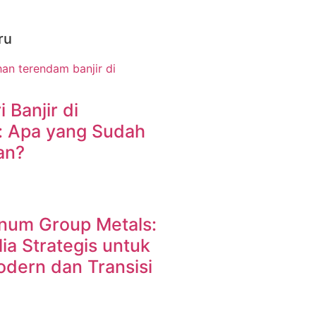
ru
i Banjir di
: Apa yang Sudah
an?
inum Group Metals:
a Strategis untuk
odern dan Transisi