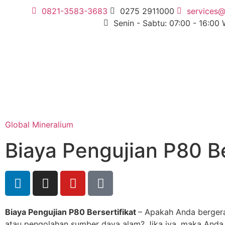
0821-3583-3683
0275 2911000
services@
Senin - Sabtu: 07:00 - 16:00
Global Mineralium
Biaya Pengujian P80 Be
Biaya Pengujian P80 Bersertifikat
– Apakah Anda bergera
atau pengolahan sumber daya alam? Jika iya, maka Anda