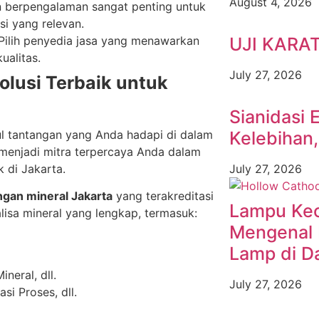
August 4, 2026
n berpengalaman sangat penting untuk
si yang relevan.
 Pilih penyedia jasa yang menawarkan
UJI KARA
ualitas.
July 27, 2026
olusi Terbaik untuk
Sianidasi 
l tantangan yang Anda hadapi di dalam
Kelebihan
k menjadi mitra terpercaya Anda dalam
k di Jakarta.
July 27, 2026
gan mineral Jakarta
yang terakreditasi
Lampu Keci
lisa mineral yang lengkap, termasuk:
Mengenal 
Lamp di D
neral, dll.
July 27, 2026
i Proses, dll.