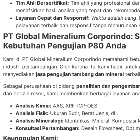
Tim Ahli Bersertifikat:
Tim ahli yang profesional da
menafsirkan hasil analisa yang tepat dan rekomenda
Layanan Cepat dan Responsif:
Waktu adalah uang
.
pelayanan terbaik dan responsif tanpa menurunkan k
PT Global Mineralium Corporindo: S
Kebutuhan Pengujian P80 Anda
Kami di PT Global Mineralium Corporindo memahami betu
industri pertambangan. Oleh karena itu, kami hadir untu
menyediakan
jasa pengujian tambang dan mineral
terbai
Sebagai perusahaan di bidang
penelitian dan pengemban
dan berizin resmi, kami memberikan berbagai layanan ana
Analisis Kimia:
AAS, XRF, ICP-OES
Analisis Fisik:
Ukuran Butir, Berat Jenis, dll.
Analisis Mineralogi:
Identifikasi Mineral, Komposisi Mi
Konsultasi Pertambangan:
Desain Flowsheet, Optimas
Keunggulan Kami: