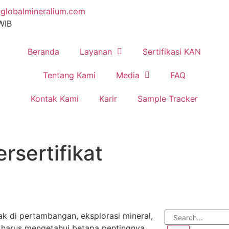
globalmineralium.com
 WIB
Beranda
Layanan
Sertifikasi KAN
Tentang Kami
Media
FAQ
Kontak Kami
Karir
Sample Tracker
rsertifikat
k di pertambangan, eksplorasi mineral,
 harus mengetahui betapa pentingnya