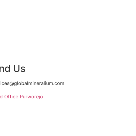
ind Us
vices@globalmineralium.com
d Office Purworejo
asional III, Desa Krendetan,
 Bagelen, Kab. Purworejo,
a Tengah 54174