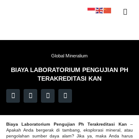
Sertifikasi KAN
Tentang Kami
Kontak Kami
Sample Tracker
Global Mineralium
BIAYA LABORATORIUM PENGUJIAN PH
TERAKREDITASI KAN
Biaya Laboratorium Pengujian Ph Terakreditasi Kan
–
Apakah Anda bergerak di tambang, eksplorasi mineral, atau
pengolahan sumber daya alam? Jika ya, maka Anda harus