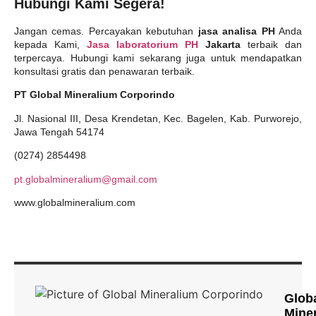
Hubungi Kami Segera!
Jangan cemas. Percayakan kebutuhan
jasa analisa PH
Anda
kepada Kami,
Jasa laboratorium PH
Jakarta
terbaik dan
terpercaya. Hubungi kami sekarang juga untuk mendapatkan
konsultasi gratis dan penawaran terbaik.
PT Global Mineralium Corporindo
Jl. Nasional III, Desa Krendetan, Kec. Bagelen, Kab. Purworejo,
Jawa Tengah 54174
(0274) 2854498
pt.globalmineralium@gmail.com
www.globalmineralium.com
Glob
Mine