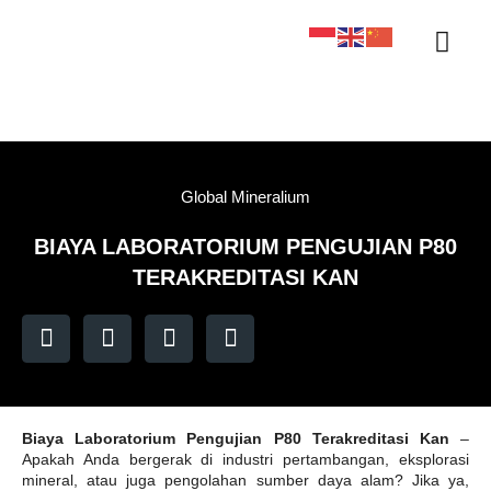
Sertifikasi KAN
Tentang Kami
Kontak Kami
Sample Tracker
Global Mineralium
BIAYA LABORATORIUM PENGUJIAN P80
TERAKREDITASI KAN
Biaya Laboratorium Pengujian P80 Terakreditasi Kan
–
Apakah Anda bergerak di industri pertambangan, eksplorasi
mineral, atau juga pengolahan sumber daya alam? Jika ya,