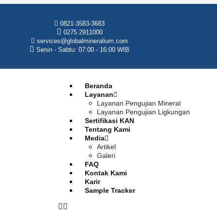
0821-3583-3683
0275 2911000
services@globalmineralium.com
Senin - Sabtu: 07:00 - 16:00 WIB
Beranda
Layanan
Layanan Pengujian Mineral
Layanan Pengujian Ligkungan
Sertifikasi KAN
Tentang Kami
Media
Artikel
Galeri
FAQ
Kontak Kami
Karir
Sample Tracker