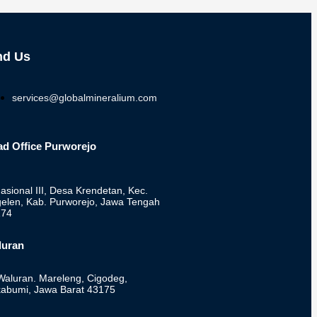
nd Us
services@globalmineralium.com
d Office Purworejo
Nasional III, Desa Krendetan, Kec.
elen, Kab. Purworejo, Jawa Tengah
174
luran
 Waluran. Mareleng, Cigodeg,
abumi, Jawa Barat 43175