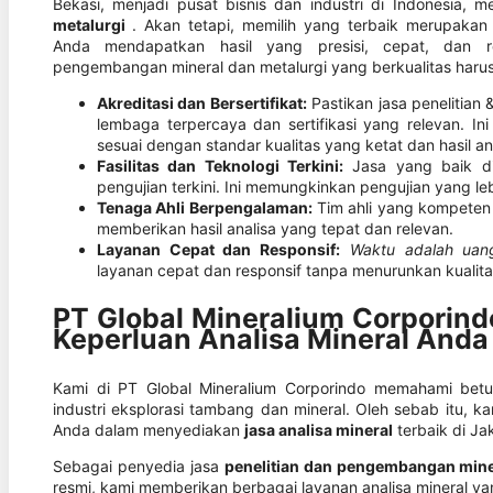
Bekasi, menjadi pusat bisnis dan industri di Indonesia, 
metalurgi
. Akan tetapi, memilih yang terbaik merupakan
Anda mendapatkan hasil yang presisi, cepat, dan re
pengembangan mineral dan metalurgi yang berkualitas harus 
Akreditasi dan Bersertifikat:
Pastikan jasa penelitian
lembaga terpercaya dan sertifikasi yang relevan. In
sesuai dengan standar kualitas yang ketat dan hasil an
Fasilitas dan Teknologi Terkini:
Jasa yang baik dil
pengujian terkini. Ini memungkinkan pengujian yang lebi
Tenaga Ahli Berpengalaman:
Tim ahli yang kompeten
memberikan hasil analisa yang tepat dan relevan.
Layanan Cepat dan Responsif:
Waktu adalah uan
layanan cepat dan responsif tanpa menurunkan kualita
PT Global Mineralium Corporindo
Keperluan Analisa Mineral Anda
Kami di PT Global Mineralium Corporindo memahami bet
industri eksplorasi tambang dan mineral. Oleh sebab itu, k
Anda dalam menyediakan
jasa analisa mineral
terbaik di Ja
Sebagai penyedia jasa
penelitian dan pengembangan mine
resmi, kami memberikan berbagai layanan analisa mineral ya