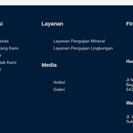
i
Layanan
Fi
anda
Layanan Pengujian Mineral
tang Kami
Layanan Pengujian Lingkungan
r
Hea
tak Kami
Media
Q
Jl 
Artikel
Bag
Galeri
54
Wa
Jl.
Suk