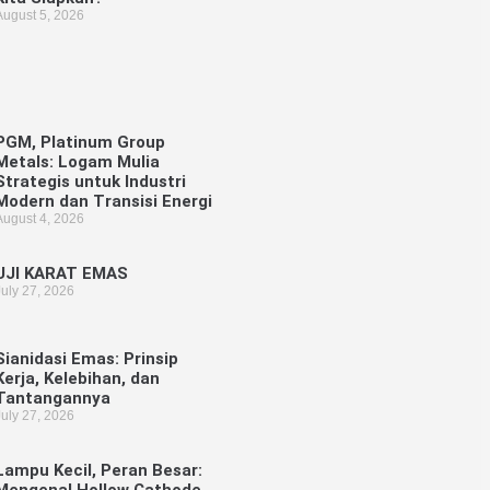
August 5, 2026
PGM, Platinum Group
Metals: Logam Mulia
Strategis untuk Industri
Modern dan Transisi Energi
August 4, 2026
UJI KARAT EMAS
July 27, 2026
Sianidasi Emas: Prinsip
Kerja, Kelebihan, dan
Tantangannya
July 27, 2026
Lampu Kecil, Peran Besar:
Mengenal Hollow Cathode