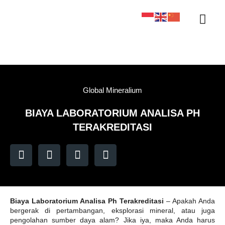
Sertifikasi KAN
Tentang Kami
Kontak Kami
Sample Tracker
Global Mineralium
BIAYA LABORATORIUM ANALISA PH
TERAKREDITASI
Biaya Laboratorium Analisa Ph Terakreditasi
– Apakah Anda
bergerak di pertambangan, eksplorasi mineral, atau juga
pengolahan sumber daya alam? Jika iya, maka Anda harus