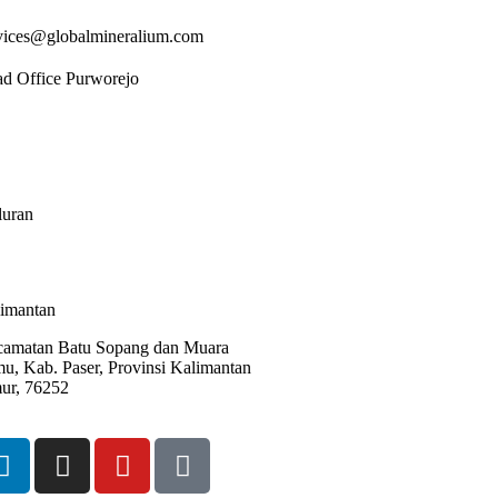
vices@globalmineralium.com
d Office Purworejo
Nasional III, Desa Krendetan, Kec.
elen, Kab. Purworejo, Jawa Tengah
174
uran
 Waluran. Mareleng, Cigodeg,
abumi, Jawa Barat 43175
imantan
amatan Batu Sopang dan Muara
u, Kab. Paser, Provinsi Kalimantan
ur, 76252