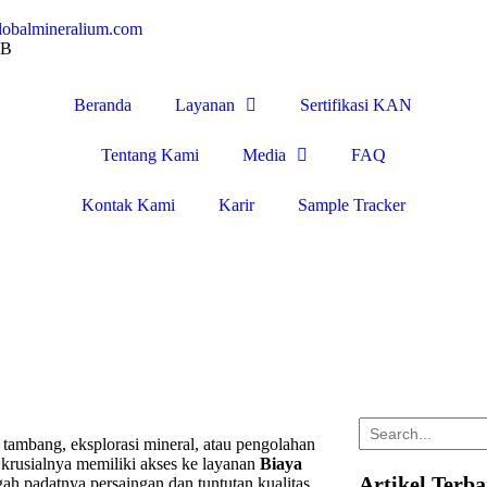
lobalmineralium.com
IB
Beranda
Layanan
Sertifikasi KAN
Tentang Kami
Media
FAQ
Kontak Kami
Karir
Sample Tracker
tambang, eksplorasi mineral, atau pengolahan
krusialnya memiliki akses ke layanan
Biaya
Artikel Terb
gah padatnya persaingan dan tuntutan kualitas