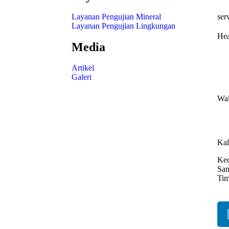
Layanan Pengujian Mineral
ser
Layanan Pengujian Lingkungan
Hea
Media
Jl 
Artikel
Bag
Galeri
54
Wal
Jl.
Suk
Kal
Kec
Sam
Tim