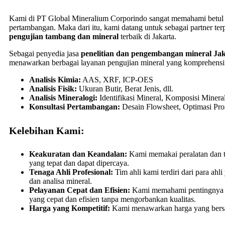
Kami di PT Global Mineralium Corporindo sangat memahami betul r
pertambangan. Maka dari itu, kami datang untuk sebagai partner 
pengujian tambang dan mineral
terbaik di Jakarta.
Sebagai penyedia jasa
penelitian dan pengembangan mineral Ja
menawarkan berbagai layanan pengujian mineral yang komprehensif
Analisis Kimia:
AAS, XRF, ICP-OES
Analisis Fisik:
Ukuran Butir, Berat Jenis, dll.
Analisis Mineralogi:
Identifikasi Mineral, Komposisi Mineral,
Konsultasi Pertambangan:
Desain Flowsheet, Optimasi Pros
Kelebihan Kami:
Keakuratan dan Keandalan:
Kami memakai peralatan dan t
yang tepat dan dapat dipercaya.
Tenaga Ahli Profesional:
Tim ahli kami terdiri dari para ahl
dan analisa mineral.
Pelayanan Cepat dan Efisien:
Kami memahami pentingnya 
yang cepat dan efisien tanpa mengorbankan kualitas.
Harga yang Kompetitif:
Kami menawarkan harga yang bersai