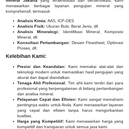
mineral Jakarta
yang terakreditasi dan bersertifikasi, kami
menawarkan berbagai layanan pengujian mineral yang
komprehensif, termasuk:
Analisis Kimia:
AAS, ICP-OES
Analisis Fisik:
Ukuran Butir, Berat Jenis, dll.
Analisis Mineralogi:
Identifikasi Mineral, Komposisi
Mineral, dll.
Konsultasi Pertambangan:
Desain Flowsheet, Optimasi
Proses, dll.
Kelebihan Kami:
Presisi dan Keandalan:
Kami memakai alat-alat dan
teknologi modern untuk memastikan hasil pengujian yang
akurat dan dapat diandalkan.
Tenaga Ahli Profesional:
Tim ahli kami terdiri dari para
profesional yang berpengalaman di bidang pertambangan
dan analisa mineral.
Pelayanan Cepat dan Efisien:
Kami sangat memahami
pentingnya waktu untuk Anda. Kami menawarkan layanan
yang cepat dan efisien tanpa harus mengorbankan
kualitas.
Harga yang Kompetitif:
Kami menawarkan harga yang
kompetitif dan transparan untuk semua jasa kami.