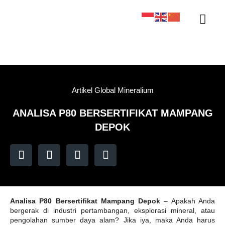
Sertifikasi KAN
Tentang Kami
Kontak Kami
Sample Tracker
Artikel Global Mineralium
ANALISA P80 BERSERTIFIKAT MAMPANG
DEPOK
Analisa P80 Bersertifikat Mampang Depok
– Apakah Anda
bergerak di industri pertambangan, eksplorasi mineral, atau
pengolahan sumber daya alam? Jika iya, maka Anda harus